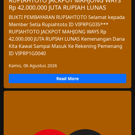
RUPIAHTOTO JACKPOT MAHJONG WAYS
Rp 42.000.000 JUTA RUPIAH LUNAS
BUKTI PEMBAYARAN RUPIAHTOTO Selamat kepada
Member Setia Rupiahtoto ID VIPRPG035***
RUPIAHTOTO JACKPOT MAHJONG WAYS Rp
42.000.000 JUTA RUPIAH LUNAS Kemenangan Dana
Kita Kawal Sampai Masuk Ke Rekening Pemenang
ID VIPRP1G0040
Kamis, 06 Agustus 2026
Read More