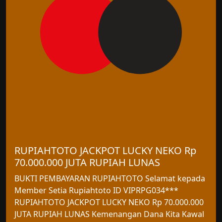
RUPIAHTOTO JACKPOT LUCKY NEKO Rp
70.000.000 JUTA RUPIAH LUNAS
BUKTI PEMBAYARAN RUPIAHTOTO Selamat kepada
Member Setia Rupiahtoto ID VIPRPG034***
RUPIAHTOTO JACKPOT LUCKY NEKO Rp 70.000.000
JUTA RUPIAH LUNAS Kemenangan Dana Kita Kawal