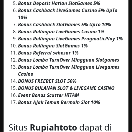
Bonus Deposit Harian SlotGames 5%
Bonus Cashback LiveGames Casino 5% UpTo
10%
Bonus Cashback SlotGames 5% UpTo 10%
Bonus Rollingan LiveGames Casino 1%
Bonus Rollingan LiveGames PragmaticPlay 1%
Bonus Rollingan SlotGames 1%
Bonus Referral sebesar 1%
Bonus Lomba TurnOver Mingguan Slotgames
Bonus Lomba TurnOver Mingguan Livegames
Casino
BONUS FREEBET SLOT 50%
BONUS BULANAN SLOT & LIVEGAME CASINO
Event Bonus Scatter HITAM
Bonus AJak Teman Bermain Slot 10%
Situs
Rupiahtoto
dapat di