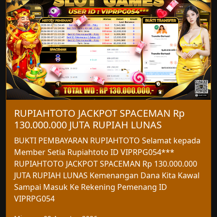
RUPIAHTOTO JACKPOT SPACEMAN Rp
130.000.000 JUTA RUPIAH LUNAS
BUKTI PEMBAYARAN RUPIAHTOTO Selamat kepada
Member Setia Rupiahtoto ID VIPRPG054***
RUPIAHTOTO JACKPOT SPACEMAN Rp 130.000.000
JUTA RUPIAH LUNAS Kemenangan Dana Kita Kawal
Sampai Masuk Ke Rekening Pemenang ID
VIPRPG054