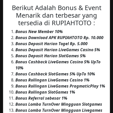
Berikut Adalah Bonus & Event
Menarik dan terbesar yang
tersedia di RUPIAHTOTO :
Bonus New Member 10%
Bonus Download APK RUPIAHTOTO Rp. 10.000
Bonus Deposit Harian Togel Rp. 5.000
Bonus Deposit Harian LiveGames Casino 5%
Bonus Deposit Harian SlotGames 5%
Bonus Cashback LiveGames Casino 5% UpTo
10%
Bonus Cashback SlotGames 5% UpTo 10%
Bonus Rollingan LiveGames Casino 1%
Bonus Rollingan LiveGames PragmaticPlay 1%
Bonus Rollingan SlotGames 1%
Bonus Referral sebesar 1%
Bonus Lomba TurnOver Mingguan Slotgames
Bonus Lomba TurnOver Mingguan Livegames