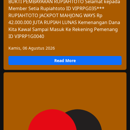
BUKTI PEMBAYARAN RUPIAHTOTO Selamat kepada
Member Setia Rupiahtoto ID VIPRPG035***
RUPIAHTOTO JACKPOT MAHJONG WAYS Rp
42.000.000 JUTA RUPIAH LUNAS Kemenangan Dana
Kita Kawal Sampai Masuk Ke Rekening Pemenang
ID VIPRP1G0040
Kamis, 06 Agustus 2026
Read More