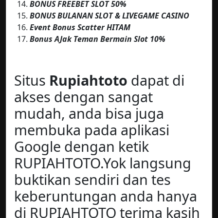
BONUS FREEBET SLOT 50%
BONUS BULANAN SLOT & LIVEGAME CASINO
Event Bonus Scatter HITAM
Bonus AJak Teman Bermain Slot 10%
Situs
Rupiahtoto
dapat di
akses dengan sangat
mudah, anda bisa juga
membuka pada aplikasi
Google dengan ketik
RUPIAHTOTO.Yok langsung
buktikan sendiri dan tes
keberuntungan anda hanya
di RUPIAHTOTO terima kasih