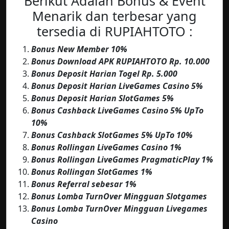
Berikut Adalah Bonus & Event
Menarik dan terbesar yang
tersedia di RUPIAHTOTO :
Bonus New Member 10%
Bonus Download APK RUPIAHTOTO Rp. 10.000
Bonus Deposit Harian Togel Rp. 5.000
Bonus Deposit Harian LiveGames Casino 5%
Bonus Deposit Harian SlotGames 5%
Bonus Cashback LiveGames Casino 5% UpTo
10%
Bonus Cashback SlotGames 5% UpTo 10%
Bonus Rollingan LiveGames Casino 1%
Bonus Rollingan LiveGames PragmaticPlay 1%
Bonus Rollingan SlotGames 1%
Bonus Referral sebesar 1%
Bonus Lomba TurnOver Mingguan Slotgames
Bonus Lomba TurnOver Mingguan Livegames
Casino