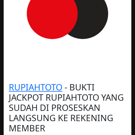
RUPIAHTOTO
- BUKTI
JACKPOT RUPIAHTOTO YANG
SUDAH DI PROSESKAN
LANGSUNG KE REKENING
MEMBER