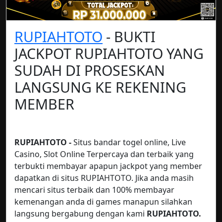
RUPIAHTOTO
- BUKTI
JACKPOT RUPIAHTOTO YANG
SUDAH DI PROSESKAN
LANGSUNG KE REKENING
MEMBER
RUPIAHTOTO -
Situs bandar togel online, Live
Casino, Slot Online Terpercaya dan terbaik yang
terbukti membayar apapun jackpot yang member
dapatkan di situs RUPIAHTOTO. Jika anda masih
mencari situs terbaik dan 100% membayar
kemenangan anda di games manapun silahkan
langsung bergabung dengan kami
RUPIAHTOTO.