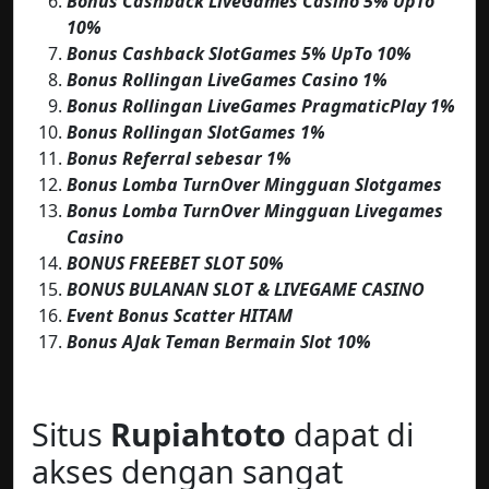
Bonus Cashback LiveGames Casino 5% UpTo
10%
Bonus Cashback SlotGames 5% UpTo 10%
Bonus Rollingan LiveGames Casino 1%
Bonus Rollingan LiveGames PragmaticPlay 1%
Bonus Rollingan SlotGames 1%
Bonus Referral sebesar 1%
Bonus Lomba TurnOver Mingguan Slotgames
Bonus Lomba TurnOver Mingguan Livegames
Casino
BONUS FREEBET SLOT 50%
BONUS BULANAN SLOT & LIVEGAME CASINO
Event Bonus Scatter HITAM
Bonus AJak Teman Bermain Slot 10%
Situs
Rupiahtoto
dapat di
akses dengan sangat