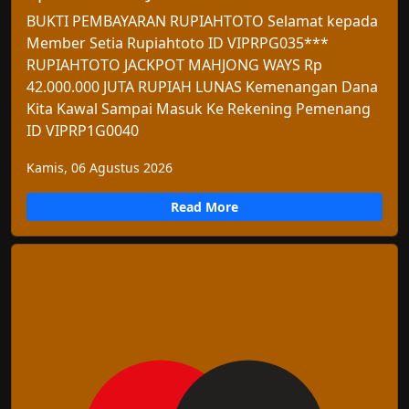
BUKTI PEMBAYARAN RUPIAHTOTO Selamat kepada
Member Setia Rupiahtoto ID VIPRPG035***
RUPIAHTOTO JACKPOT MAHJONG WAYS Rp
42.000.000 JUTA RUPIAH LUNAS Kemenangan Dana
Kita Kawal Sampai Masuk Ke Rekening Pemenang
ID VIPRP1G0040
Kamis, 06 Agustus 2026
Read More