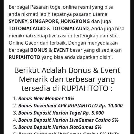
Berbagai Pasaran togel online resmi yang bisa
anda nikmati lebih tepatnya pasaran utama
SYDNEY
,
SINGAPORE
,
HONGKONG
dan juga
TOTOMACAU4D
&
TOTOMACAU5D,
Anda juga bisa
menikmati setiap live casino terlengkap dan Slot
Online Gacor dan terbaik. Dengan menyediakan
berbagai
BONUS
&
EVENT
besar yang di sediakan
RUPIAHTOTO
yang bisa anda dapatkan disini.
Berikut Adalah Bonus & Event
Menarik dan terbesar yang
tersedia di RUPIAHTOTO :
Bonus New Member 10%
Bonus Download APK RUPIAHTOTO Rp. 10.000
Bonus Deposit Harian Togel Rp. 5.000
Bonus Deposit Harian LiveGames Casino 5%
Bonus Deposit Harian SlotGames 5%