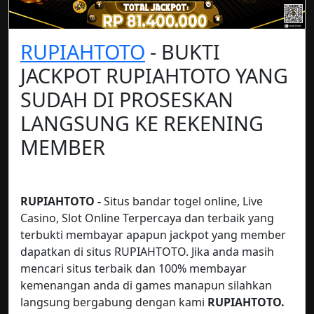
RUPIAHTOTO
- BUKTI
JACKPOT RUPIAHTOTO YANG
SUDAH DI PROSESKAN
LANGSUNG KE REKENING
MEMBER
RUPIAHTOTO -
Situs bandar togel online, Live
Casino, Slot Online Terpercaya dan terbaik yang
terbukti membayar apapun jackpot yang member
dapatkan di situs RUPIAHTOTO. Jika anda masih
mencari situs terbaik dan 100% membayar
kemenangan anda di games manapun silahkan
langsung bergabung dengan kami
RUPIAHTOTO.