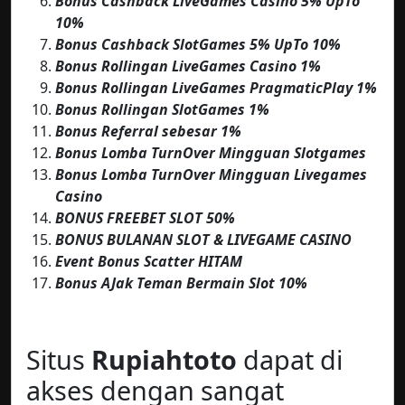
Bonus Cashback LiveGames Casino 5% UpTo
10%
Bonus Cashback SlotGames 5% UpTo 10%
Bonus Rollingan LiveGames Casino 1%
Bonus Rollingan LiveGames PragmaticPlay 1%
Bonus Rollingan SlotGames 1%
Bonus Referral sebesar 1%
Bonus Lomba TurnOver Mingguan Slotgames
Bonus Lomba TurnOver Mingguan Livegames
Casino
BONUS FREEBET SLOT 50%
BONUS BULANAN SLOT & LIVEGAME CASINO
Event Bonus Scatter HITAM
Bonus AJak Teman Bermain Slot 10%
Situs
Rupiahtoto
dapat di
akses dengan sangat