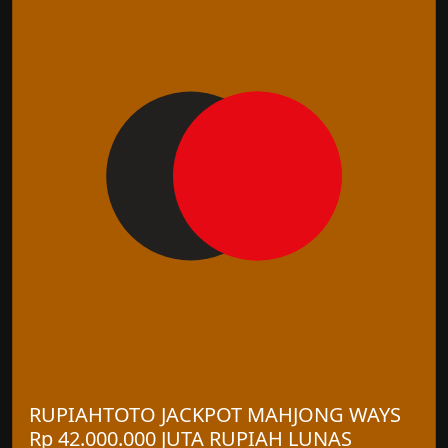
RUPIAHTOTO JACKPOT MAHJONG WAYS
Rp 42.000.000 JUTA RUPIAH LUNAS