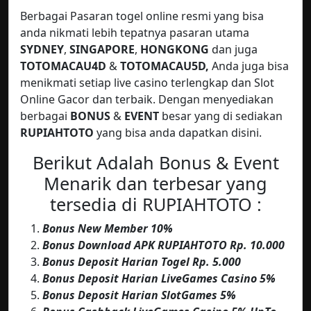
Berbagai Pasaran togel online resmi yang bisa
anda nikmati lebih tepatnya pasaran utama
SYDNEY
,
SINGAPORE
,
HONGKONG
dan juga
TOTOMACAU4D
&
TOTOMACAU5D,
Anda juga bisa
menikmati setiap live casino terlengkap dan Slot
Online Gacor dan terbaik. Dengan menyediakan
berbagai
BONUS
&
EVENT
besar yang di sediakan
RUPIAHTOTO
yang bisa anda dapatkan disini.
Berikut Adalah Bonus & Event
Menarik dan terbesar yang
tersedia di RUPIAHTOTO :
Bonus New Member 10%
Bonus Download APK RUPIAHTOTO Rp. 10.000
Bonus Deposit Harian Togel Rp. 5.000
Bonus Deposit Harian LiveGames Casino 5%
Bonus Deposit Harian SlotGames 5%