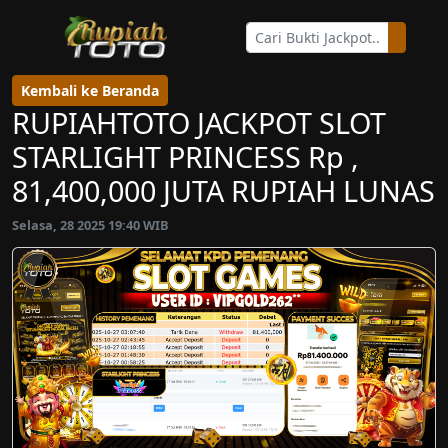
Kembali ke Beranda
RUPIAHTOTO JACKPOT SLOT
STARLIGHT PRINCESS Rp ,
81,400,000 JUTA RUPIAH LUNAS
Selasa, 28 2025 19:40 WIB