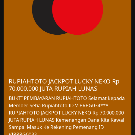
RUPIAHTOTO JACKPOT LUCKY NEKO Rp
70.000.000 JUTA RUPIAH LUNAS
BUKTI PEMBAYARAN RUPIAHTOTO Selamat kepada
Member Setia Rupiahtoto ID VIPRPG034***
RUPIAHTOTO JACKPOT LUCKY NEKO Rp 70.000.000
JUTA RUPIAH LUNAS Kemenangan Dana Kita Kawal
Sampai Masuk Ke Rekening Pemenang ID
VIPRPG0033