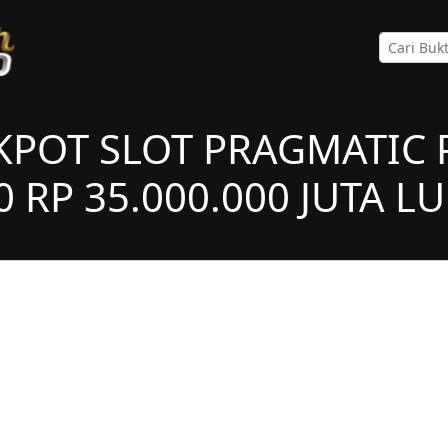
KPOT SLOT PRAGMATIC 
 RP 35.000.000 JUTA L