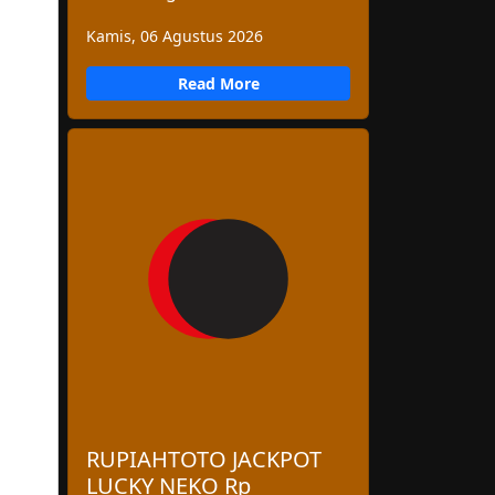
Kamis, 06 Agustus 2026
Read More
RUPIAHTOTO JACKPOT
LUCKY NEKO Rp