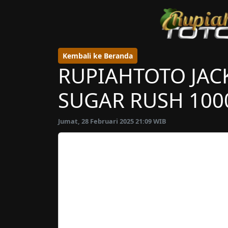
Kembali ke Beranda
RUPIAHTOTO JAC
SUGAR RUSH 1000
Jumat, 28 Februari 2025 21:09 WIB