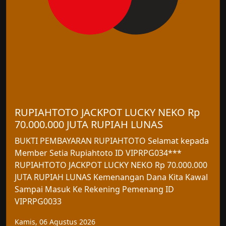
RUPIAHTOTO JACKPOT LUCKY NEKO Rp
70.000.000 JUTA RUPIAH LUNAS
BUKTI PEMBAYARAN RUPIAHTOTO Selamat kepada
Member Setia Rupiahtoto ID VIPRPG034***
RUPIAHTOTO JACKPOT LUCKY NEKO Rp 70.000.000
JUTA RUPIAH LUNAS Kemenangan Dana Kita Kawal
Sampai Masuk Ke Rekening Pemenang ID
VIPRPG0033
Kamis, 06 Agustus 2026