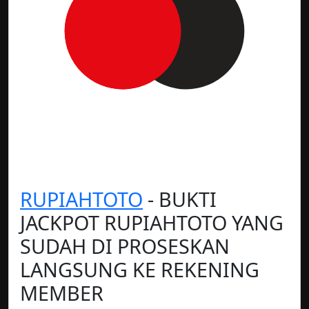
RUPIAHTOTO
- BUKTI
JACKPOT RUPIAHTOTO YANG
SUDAH DI PROSESKAN
LANGSUNG KE REKENING
MEMBER