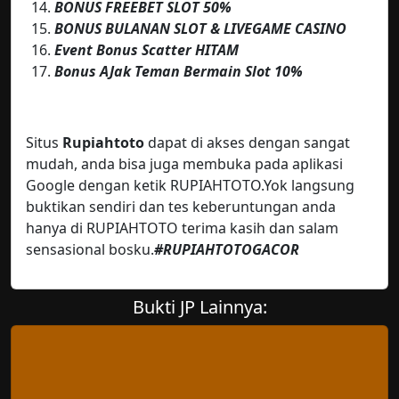
BONUS FREEBET SLOT 50%
BONUS BULANAN SLOT & LIVEGAME CASINO
Event Bonus Scatter HITAM
Bonus AJak Teman Bermain Slot 10%
Situs
Rupiahtoto
dapat di akses dengan sangat
mudah, anda bisa juga membuka pada aplikasi
Google dengan ketik RUPIAHTOTO.Yok langsung
buktikan sendiri dan tes keberuntungan anda
hanya di RUPIAHTOTO terima kasih dan salam
sensasional bosku.
#RUPIAHTOTOGACOR
Bukti JP Lainnya: