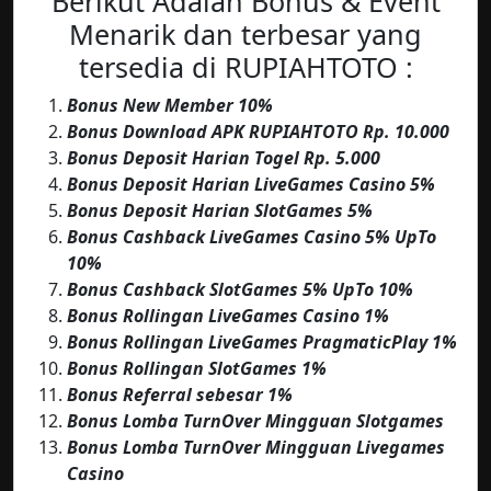
Berikut Adalah Bonus & Event
Menarik dan terbesar yang
tersedia di RUPIAHTOTO :
Bonus New Member 10%
Bonus Download APK RUPIAHTOTO Rp. 10.000
Bonus Deposit Harian Togel Rp. 5.000
Bonus Deposit Harian LiveGames Casino 5%
Bonus Deposit Harian SlotGames 5%
Bonus Cashback LiveGames Casino 5% UpTo
10%
Bonus Cashback SlotGames 5% UpTo 10%
Bonus Rollingan LiveGames Casino 1%
Bonus Rollingan LiveGames PragmaticPlay 1%
Bonus Rollingan SlotGames 1%
Bonus Referral sebesar 1%
Bonus Lomba TurnOver Mingguan Slotgames
Bonus Lomba TurnOver Mingguan Livegames
Casino