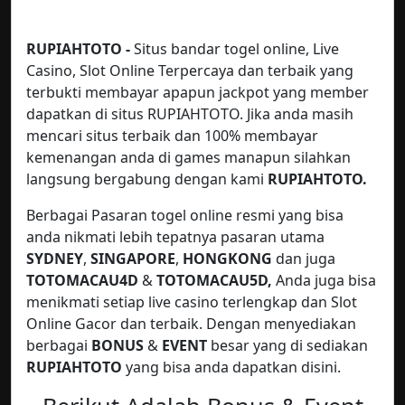
RUPIAHTOTO -
Situs bandar togel online, Live
Casino, Slot Online Terpercaya dan terbaik yang
terbukti membayar apapun jackpot yang member
dapatkan di situs RUPIAHTOTO. Jika anda masih
mencari situs terbaik dan 100% membayar
kemenangan anda di games manapun silahkan
langsung bergabung dengan kami
RUPIAHTOTO.
Berbagai Pasaran togel online resmi yang bisa
anda nikmati lebih tepatnya pasaran utama
SYDNEY
,
SINGAPORE
,
HONGKONG
dan juga
TOTOMACAU4D
&
TOTOMACAU5D,
Anda juga bisa
menikmati setiap live casino terlengkap dan Slot
Online Gacor dan terbaik. Dengan menyediakan
berbagai
BONUS
&
EVENT
besar yang di sediakan
RUPIAHTOTO
yang bisa anda dapatkan disini.