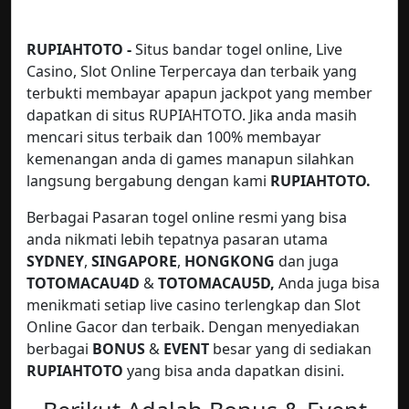
RUPIAHTOTO -
Situs bandar togel online, Live
Casino, Slot Online Terpercaya dan terbaik yang
terbukti membayar apapun jackpot yang member
dapatkan di situs RUPIAHTOTO. Jika anda masih
mencari situs terbaik dan 100% membayar
kemenangan anda di games manapun silahkan
langsung bergabung dengan kami
RUPIAHTOTO.
Berbagai Pasaran togel online resmi yang bisa
anda nikmati lebih tepatnya pasaran utama
SYDNEY
,
SINGAPORE
,
HONGKONG
dan juga
TOTOMACAU4D
&
TOTOMACAU5D,
Anda juga bisa
menikmati setiap live casino terlengkap dan Slot
Online Gacor dan terbaik. Dengan menyediakan
berbagai
BONUS
&
EVENT
besar yang di sediakan
RUPIAHTOTO
yang bisa anda dapatkan disini.