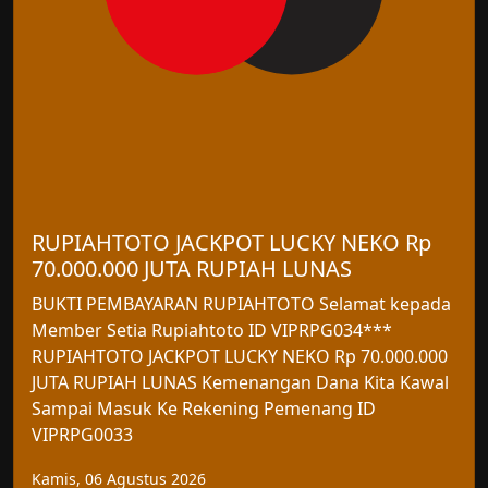
RUPIAHTOTO JACKPOT LUCKY NEKO Rp
70.000.000 JUTA RUPIAH LUNAS
BUKTI PEMBAYARAN RUPIAHTOTO Selamat kepada
Member Setia Rupiahtoto ID VIPRPG034***
RUPIAHTOTO JACKPOT LUCKY NEKO Rp 70.000.000
JUTA RUPIAH LUNAS Kemenangan Dana Kita Kawal
Sampai Masuk Ke Rekening Pemenang ID
VIPRPG0033
Kamis, 06 Agustus 2026