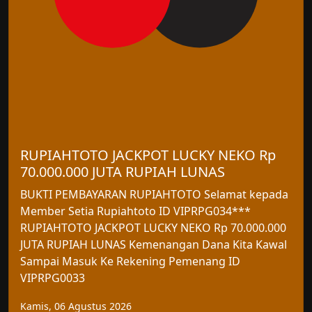
RUPIAHTOTO JACKPOT LUCKY NEKO Rp
70.000.000 JUTA RUPIAH LUNAS
BUKTI PEMBAYARAN RUPIAHTOTO Selamat kepada
Member Setia Rupiahtoto ID VIPRPG034***
RUPIAHTOTO JACKPOT LUCKY NEKO Rp 70.000.000
JUTA RUPIAH LUNAS Kemenangan Dana Kita Kawal
Sampai Masuk Ke Rekening Pemenang ID
VIPRPG0033
Kamis, 06 Agustus 2026