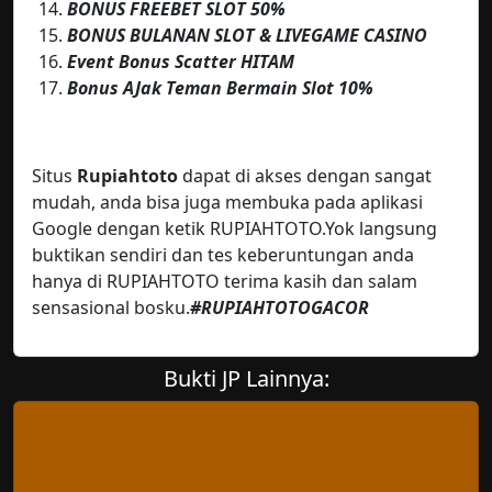
BONUS FREEBET SLOT 50%
BONUS BULANAN SLOT & LIVEGAME CASINO
Event Bonus Scatter HITAM
Bonus AJak Teman Bermain Slot 10%
Situs
Rupiahtoto
dapat di akses dengan sangat
mudah, anda bisa juga membuka pada aplikasi
Google dengan ketik RUPIAHTOTO.Yok langsung
buktikan sendiri dan tes keberuntungan anda
hanya di RUPIAHTOTO terima kasih dan salam
sensasional bosku.
#RUPIAHTOTOGACOR
Bukti JP Lainnya: