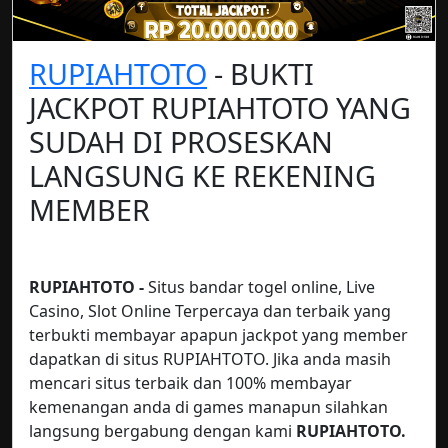
RUPIAHTOTO
- BUKTI
JACKPOT RUPIAHTOTO YANG
SUDAH DI PROSESKAN
LANGSUNG KE REKENING
MEMBER
RUPIAHTOTO -
Situs bandar togel online, Live
Casino, Slot Online Terpercaya dan terbaik yang
terbukti membayar apapun jackpot yang member
dapatkan di situs RUPIAHTOTO. Jika anda masih
mencari situs terbaik dan 100% membayar
kemenangan anda di games manapun silahkan
langsung bergabung dengan kami
RUPIAHTOTO.