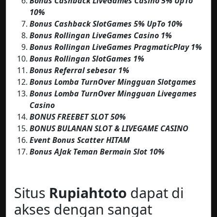
Bonus Cashback LiveGames Casino 5% UpTo
10%
Bonus Cashback SlotGames 5% UpTo 10%
Bonus Rollingan LiveGames Casino 1%
Bonus Rollingan LiveGames PragmaticPlay 1%
Bonus Rollingan SlotGames 1%
Bonus Referral sebesar 1%
Bonus Lomba TurnOver Mingguan Slotgames
Bonus Lomba TurnOver Mingguan Livegames
Casino
BONUS FREEBET SLOT 50%
BONUS BULANAN SLOT & LIVEGAME CASINO
Event Bonus Scatter HITAM
Bonus AJak Teman Bermain Slot 10%
Situs
Rupiahtoto
dapat di
akses dengan sangat