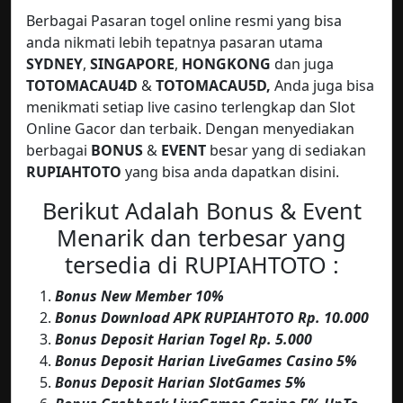
Berbagai Pasaran togel online resmi yang bisa
anda nikmati lebih tepatnya pasaran utama
SYDNEY
,
SINGAPORE
,
HONGKONG
dan juga
TOTOMACAU4D
&
TOTOMACAU5D,
Anda juga bisa
menikmati setiap live casino terlengkap dan Slot
Online Gacor dan terbaik. Dengan menyediakan
berbagai
BONUS
&
EVENT
besar yang di sediakan
RUPIAHTOTO
yang bisa anda dapatkan disini.
Berikut Adalah Bonus & Event
Menarik dan terbesar yang
tersedia di RUPIAHTOTO :
Bonus New Member 10%
Bonus Download APK RUPIAHTOTO Rp. 10.000
Bonus Deposit Harian Togel Rp. 5.000
Bonus Deposit Harian LiveGames Casino 5%
Bonus Deposit Harian SlotGames 5%