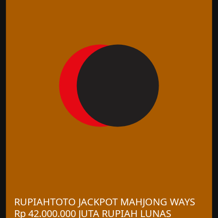
RUPIAHTOTO JACKPOT MAHJONG WAYS
Rp 42.000.000 JUTA RUPIAH LUNAS