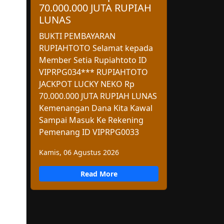
70.000.000 JUTA RUPIAH
LUNAS
BUKTI PEMBAYARAN
RUPIAHTOTO Selamat kepada
Member Setia Rupiahtoto ID
VIPRPG034*** RUPIAHTOTO
JACKPOT LUCKY NEKO Rp
70.000.000 JUTA RUPIAH LUNAS
Kemenangan Dana Kita Kawal
Sampai Masuk Ke Rekening
Pemenang ID VIPRPG0033
Kamis, 06 Agustus 2026
Read More