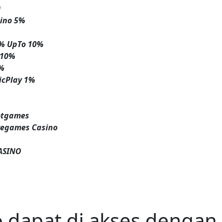
0
sino 5%
5% UpTo 10%
 10%
1%
icPlay 1%
otgames
vegames Casino
ASINO
o
dapat di akses dengan