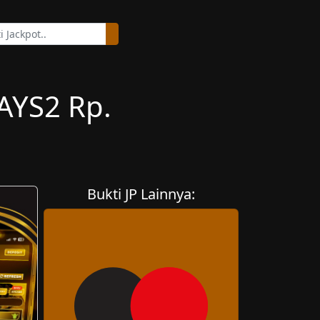
YS2 Rp.
Bukti JP Lainnya: