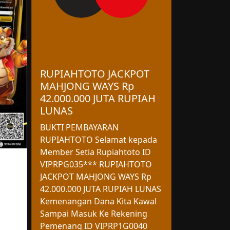
RUPIAHTOTO JACKPOT
MAHJONG WAYS Rp
42.000.000 JUTA RUPIAH
LUNAS
BUKTI PEMBAYARAN
RUPIAHTOTO Selamat kepada
Member Setia Rupiahtoto ID
VIPRPG035*** RUPIAHTOTO
JACKPOT MAHJONG WAYS Rp
42.000.000 JUTA RUPIAH LUNAS
Kemenangan Dana Kita Kawal
Sampai Masuk Ke Rekening
Pemenang ID VIPRP1G0040