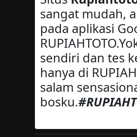
sangat mudah, 
pada aplikasi Go
RUPIAHTOTO.Yok
sendiri dan tes
hanya di RUPIAH
salam sensasion
bosku.
#RUPIAH