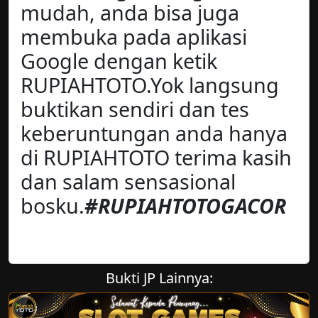
mudah, anda bisa juga
membuka pada aplikasi
Google dengan ketik
RUPIAHTOTO.Yok langsung
buktikan sendiri dan tes
keberuntungan anda hanya
di RUPIAHTOTO terima kasih
dan salam sensasional
bosku.
#RUPIAHTOTOGACOR
Bukti JP Lainnya: