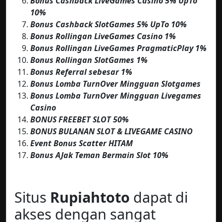
Bonus Cashback LiveGames Casino 5% UpTo
10%
Bonus Cashback SlotGames 5% UpTo 10%
Bonus Rollingan LiveGames Casino 1%
Bonus Rollingan LiveGames PragmaticPlay 1%
Bonus Rollingan SlotGames 1%
Bonus Referral sebesar 1%
Bonus Lomba TurnOver Mingguan Slotgames
Bonus Lomba TurnOver Mingguan Livegames
Casino
BONUS FREEBET SLOT 50%
BONUS BULANAN SLOT & LIVEGAME CASINO
Event Bonus Scatter HITAM
Bonus AJak Teman Bermain Slot 10%
Situs
Rupiahtoto
dapat di
akses dengan sangat