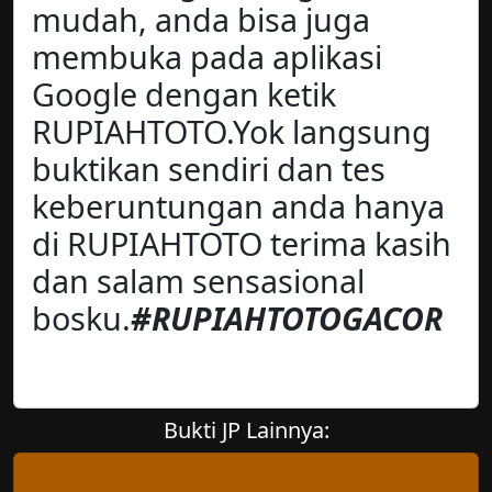
mudah, anda bisa juga
membuka pada aplikasi
Google dengan ketik
RUPIAHTOTO.Yok langsung
buktikan sendiri dan tes
keberuntungan anda hanya
di RUPIAHTOTO terima kasih
dan salam sensasional
bosku.
#RUPIAHTOTOGACOR
Bukti JP Lainnya: