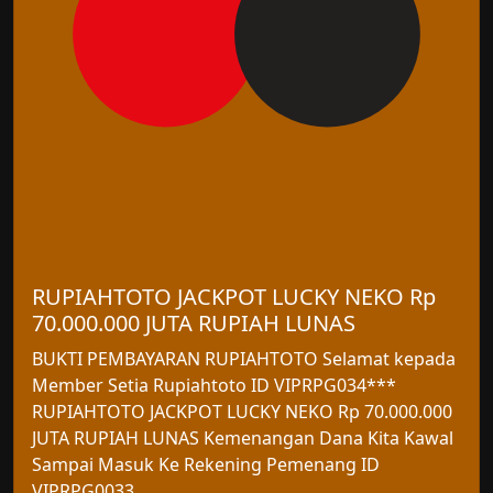
RUPIAHTOTO JACKPOT LUCKY NEKO Rp
70.000.000 JUTA RUPIAH LUNAS
BUKTI PEMBAYARAN RUPIAHTOTO Selamat kepada
Member Setia Rupiahtoto ID VIPRPG034***
RUPIAHTOTO JACKPOT LUCKY NEKO Rp 70.000.000
JUTA RUPIAH LUNAS Kemenangan Dana Kita Kawal
Sampai Masuk Ke Rekening Pemenang ID
VIPRPG0033