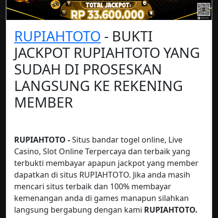
RUPIAHTOTO
- BUKTI
JACKPOT RUPIAHTOTO YANG
SUDAH DI PROSESKAN
LANGSUNG KE REKENING
MEMBER
RUPIAHTOTO -
Situs bandar togel online, Live
Casino, Slot Online Terpercaya dan terbaik yang
terbukti membayar apapun jackpot yang member
dapatkan di situs RUPIAHTOTO. Jika anda masih
mencari situs terbaik dan 100% membayar
kemenangan anda di games manapun silahkan
langsung bergabung dengan kami
RUPIAHTOTO.