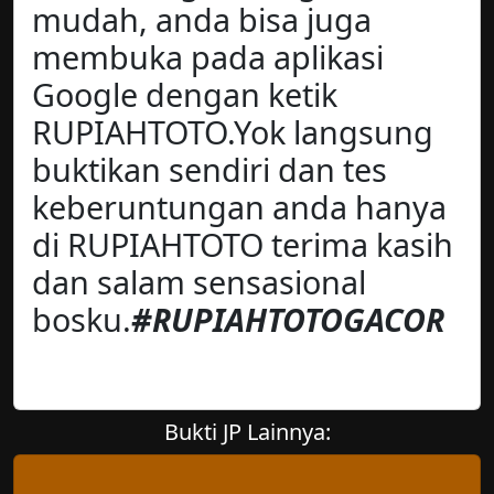
mudah, anda bisa juga
membuka pada aplikasi
Google dengan ketik
RUPIAHTOTO.Yok langsung
buktikan sendiri dan tes
keberuntungan anda hanya
di RUPIAHTOTO terima kasih
dan salam sensasional
bosku.
#RUPIAHTOTOGACOR
Bukti JP Lainnya: