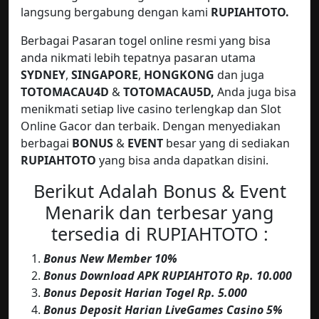
langsung bergabung dengan kami
RUPIAHTOTO.
Berbagai Pasaran togel online resmi yang bisa
anda nikmati lebih tepatnya pasaran utama
SYDNEY
,
SINGAPORE
,
HONGKONG
dan juga
TOTOMACAU4D
&
TOTOMACAU5D,
Anda juga bisa
menikmati setiap live casino terlengkap dan Slot
Online Gacor dan terbaik. Dengan menyediakan
berbagai
BONUS
&
EVENT
besar yang di sediakan
RUPIAHTOTO
yang bisa anda dapatkan disini.
Berikut Adalah Bonus & Event
Menarik dan terbesar yang
tersedia di RUPIAHTOTO :
Bonus New Member 10%
Bonus Download APK RUPIAHTOTO Rp. 10.000
Bonus Deposit Harian Togel Rp. 5.000
Bonus Deposit Harian LiveGames Casino 5%