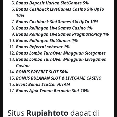
Bonus Deposit Harian SlotGames 5%
Bonus Cashback LiveGames Casino 5% UpTo
10%
Bonus Cashback SlotGames 5% UpTo 10%
Bonus Rollingan LiveGames Casino 1%
Bonus Rollingan LiveGames PragmaticPlay 1%
Bonus Rollingan SlotGames 1%
Bonus Referral sebesar 1%
Bonus Lomba TurnOver Mingguan Slotgames
Bonus Lomba TurnOver Mingguan Livegames
Casino
BONUS FREEBET SLOT 50%
BONUS BULANAN SLOT & LIVEGAME CASINO
Event Bonus Scatter HITAM
Bonus AJak Teman Bermain Slot 10%
Situs
Rupiahtoto
dapat di