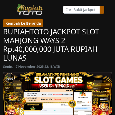
Kembali ke Beranda
RUPIAHTOTO JACKPOT SLOT
MAHJONG WAYS 2
Rp.40,000,000 JUTA RUPIAH
LUNAS
Senin, 17 November 2025 22:18 WIB