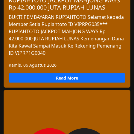
RUPIAHTOTO JACKPOT MAHJONG WAYS
Rp 42.000.000 JUTA RUPIAH LUNAS
BUKTI PEMBAYARAN RUPIAHTOTO Selamat kepada
Member Setia Rupiahtoto ID VIPRPG035***
RUPIAHTOTO JACKPOT MAHJONG WAYS Rp
42.000.000 JUTA RUPIAH LUNAS Kemenangan Dana
Kita Kawal Sampai Masuk Ke Rekening Pemenang
ID VIPRP1G0040
Kamis, 06 Agustus 2026
Read More