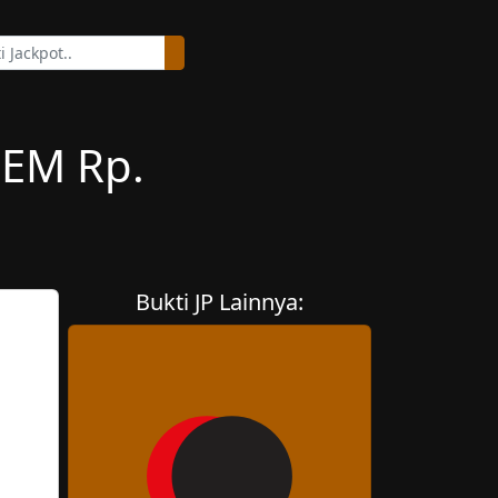
EM Rp.
Bukti JP Lainnya: