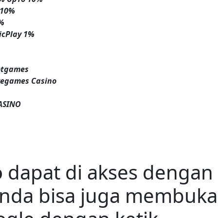
 10%
1%
icPlay 1%
otgames
vegames Casino
ASINO
o
dapat di akses dengan
anda bisa juga membuka