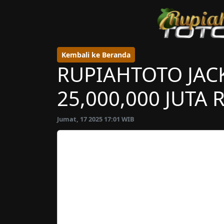
Kembali ke Beranda
RUPIAHTOTO JAC
25,000,000 JUTA
Jumat, 17 2025 17:01 WIB