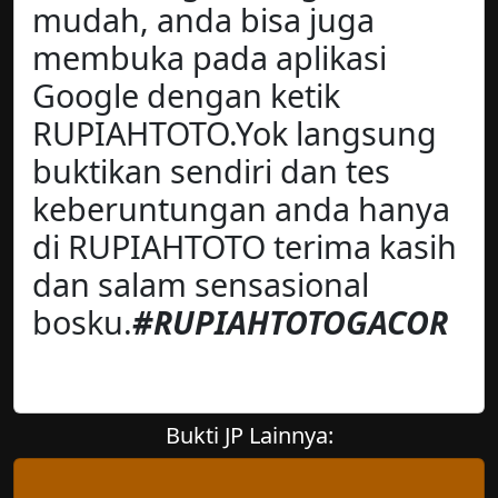
mudah, anda bisa juga
membuka pada aplikasi
Google dengan ketik
RUPIAHTOTO.Yok langsung
buktikan sendiri dan tes
keberuntungan anda hanya
di RUPIAHTOTO terima kasih
dan salam sensasional
bosku.
#RUPIAHTOTOGACOR
Bukti JP Lainnya: