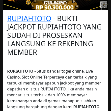
RUPIAHTOTO
- BUKTI
JACKPOT RUPIAHTOTO YANG
SUDAH DI PROSESKAN
LANGSUNG KE REKENING
MEMBER
RUPIAHTOTO -
Situs bandar togel online, Live
Casino, Slot Online Terpercaya dan terbaik yang
terbukti membayar apapun jackpot yang member
dapatkan di situs RUPIAHTOTO. Jika anda masih
mencari situs terbaik dan 100% membayar
kemenangan anda di games manapun silahkan
langsung bergabung dengan kami
RUPIAHTOTO.