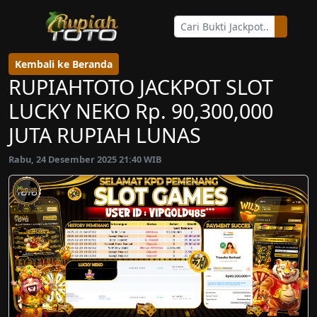
Kembali ke Beranda
RUPIAHTOTO JACKPOT SLOT
LUCKY NEKO Rp. 90,300,000
JUTA RUPIAH LUNAS
Rabu, 24 Desember 2025 21:40 WIB