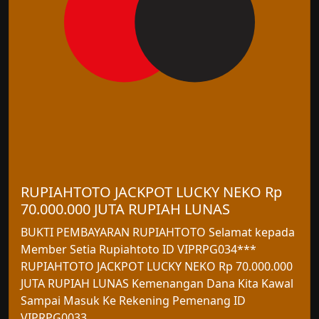
RUPIAHTOTO JACKPOT LUCKY NEKO Rp
70.000.000 JUTA RUPIAH LUNAS
BUKTI PEMBAYARAN RUPIAHTOTO Selamat kepada
Member Setia Rupiahtoto ID VIPRPG034***
RUPIAHTOTO JACKPOT LUCKY NEKO Rp 70.000.000
JUTA RUPIAH LUNAS Kemenangan Dana Kita Kawal
Sampai Masuk Ke Rekening Pemenang ID
VIPRPG0033