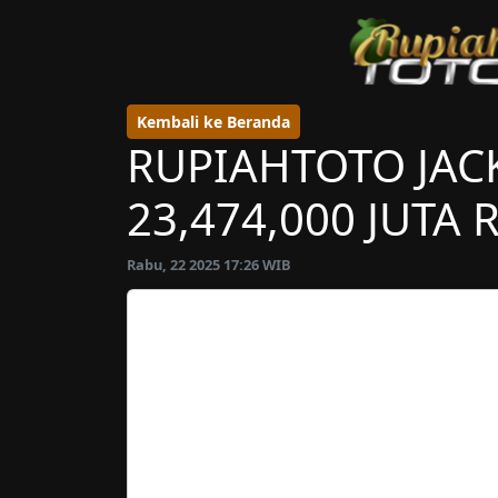
Kembali ke Beranda
RUPIAHTOTO JACK
23,474,000 JUTA
Rabu, 22 2025 17:26 WIB