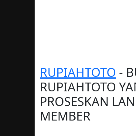
RUPIAHTOTO
- B
RUPIAHTOTO YA
PROSESKAN LAN
MEMBER