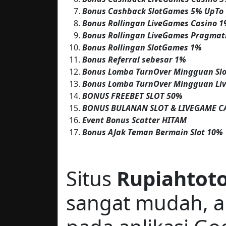
Bonus Cashback SlotGames 5% UpTo
Bonus Rollingan LiveGames Casino 
Bonus Rollingan LiveGames Pragmat
Bonus Rollingan SlotGames 1%
Bonus Referral sebesar 1%
Bonus Lomba TurnOver Mingguan Sl
Bonus Lomba TurnOver Mingguan Li
BONUS FREEBET SLOT 50%
BONUS BULANAN SLOT & LIVEGAME C
Event Bonus Scatter HITAM
Bonus AJak Teman Bermain Slot 10%
Situs
Rupiahtot
sangat mudah, 