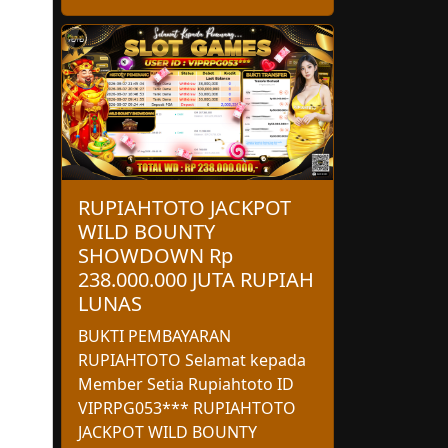
RUPIAHTOTO JACKPOT
WILD BOUNTY
SHOWDOWN Rp
238.000.000 JUTA RUPIAH
LUNAS
BUKTI PEMBAYARAN
RUPIAHTOTO Selamat kepada
Member Setia Rupiahtoto ID
VIPRPG053*** RUPIAHTOTO
JACKPOT WILD BOUNTY