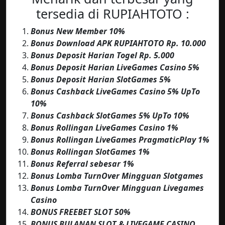
tersedia di RUPIAHTOTO :
Bonus New Member 10%
Bonus Download APK RUPIAHTOTO Rp. 10.000
Bonus Deposit Harian Togel Rp. 5.000
Bonus Deposit Harian LiveGames Casino 5%
Bonus Deposit Harian SlotGames 5%
Bonus Cashback LiveGames Casino 5% UpTo
10%
Bonus Cashback SlotGames 5% UpTo 10%
Bonus Rollingan LiveGames Casino 1%
Bonus Rollingan LiveGames PragmaticPlay 1%
Bonus Rollingan SlotGames 1%
Bonus Referral sebesar 1%
Bonus Lomba TurnOver Mingguan Slotgames
Bonus Lomba TurnOver Mingguan Livegames
Casino
BONUS FREEBET SLOT 50%
BONUS BULANAN SLOT & LIVEGAME CASINO