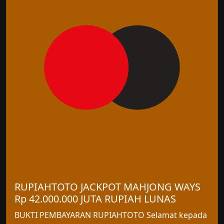
RUPIAHTOTO JACKPOT MAHJONG WAYS
Rp 42.000.000 JUTA RUPIAH LUNAS
BUKTI PEMBAYARAN RUPIAHTOTO Selamat kepada