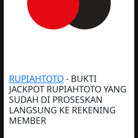
RUPIAHTOTO
- BUKTI
JACKPOT RUPIAHTOTO YANG
SUDAH DI PROSESKAN
LANGSUNG KE REKENING
MEMBER