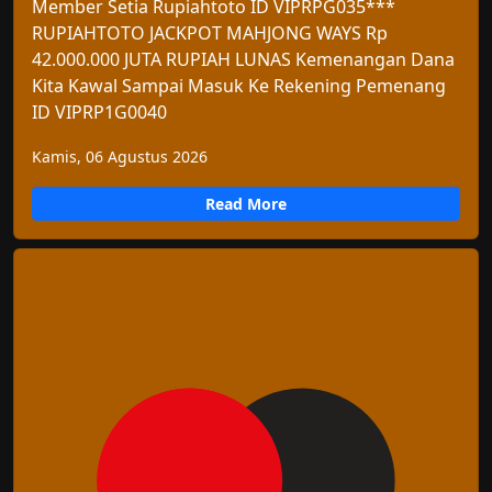
Member Setia Rupiahtoto ID VIPRPG035***
RUPIAHTOTO JACKPOT MAHJONG WAYS Rp
42.000.000 JUTA RUPIAH LUNAS Kemenangan Dana
Kita Kawal Sampai Masuk Ke Rekening Pemenang
ID VIPRP1G0040
Kamis, 06 Agustus 2026
Read More