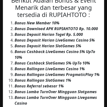
Berikut Adalah Bonus & Event
Menarik dan terbesar yang
tersedia di RUPIAHTOTO :
Bonus New Member 10%
Bonus Download APK RUPIAHTOTO Rp. 10.000
Bonus Deposit Harian Togel Rp. 5.000
Bonus Deposit Harian LiveGames Casino 5%
Bonus Deposit Harian SlotGames 5%
Bonus Cashback LiveGames Casino 5% UpTo
10%
Bonus Cashback SlotGames 5% UpTo 10%
Bonus Rollingan LiveGames Casino 1%
Bonus Rollingan LiveGames PragmaticPlay 1%
Bonus Rollingan SlotGames 1%
Bonus Referral sebesar 1%
Bonus Lomba TurnOver Mingguan Slotgames
Bonus Lomba TurnOver Mingguan Livegames
Casino