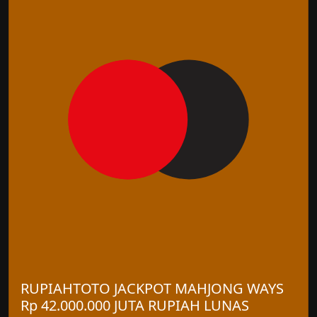
RUPIAHTOTO JACKPOT MAHJONG WAYS
Rp 42.000.000 JUTA RUPIAH LUNAS