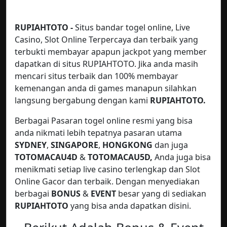
RUPIAHTOTO -
Situs bandar togel online, Live
Casino, Slot Online Terpercaya dan terbaik yang
terbukti membayar apapun jackpot yang member
dapatkan di situs RUPIAHTOTO. Jika anda masih
mencari situs terbaik dan 100% membayar
kemenangan anda di games manapun silahkan
langsung bergabung dengan kami
RUPIAHTOTO.
Berbagai Pasaran togel online resmi yang bisa
anda nikmati lebih tepatnya pasaran utama
SYDNEY
,
SINGAPORE
,
HONGKONG
dan juga
TOTOMACAU4D
&
TOTOMACAU5D,
Anda juga bisa
menikmati setiap live casino terlengkap dan Slot
Online Gacor dan terbaik. Dengan menyediakan
berbagai
BONUS
&
EVENT
besar yang di sediakan
RUPIAHTOTO
yang bisa anda dapatkan disini.