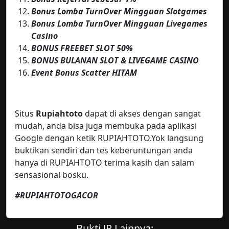
Bonus Lomba TurnOver Mingguan Slotgames
Bonus Lomba TurnOver Mingguan Livegames
Casino
BONUS FREEBET SLOT 50%
BONUS BULANAN SLOT & LIVEGAME CASINO
Event Bonus Scatter HITAM
Situs
Rupiahtoto
dapat di akses dengan sangat
mudah, anda bisa juga membuka pada aplikasi
Google dengan ketik RUPIAHTOTO.Yok langsung
buktikan sendiri dan tes keberuntungan anda
hanya di RUPIAHTOTO terima kasih dan salam
sensasional bosku.
#RUPIAHTOTOGACOR
Bukti JP Lainnya: