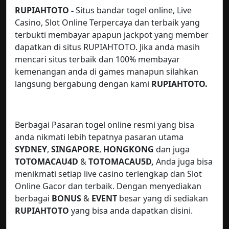
RUPIAHTOTO -
Situs bandar togel online, Live
Casino, Slot Online Terpercaya dan terbaik yang
terbukti membayar apapun jackpot yang member
dapatkan di situs RUPIAHTOTO. Jika anda masih
mencari situs terbaik dan 100% membayar
kemenangan anda di games manapun silahkan
langsung bergabung dengan kami
RUPIAHTOTO.
Berbagai Pasaran togel online resmi yang bisa
anda nikmati lebih tepatnya pasaran utama
SYDNEY
,
SINGAPORE
,
HONGKONG
dan juga
TOTOMACAU4D
&
TOTOMACAU5D,
Anda juga bisa
menikmati setiap live casino terlengkap dan Slot
Online Gacor dan terbaik. Dengan menyediakan
berbagai
BONUS
&
EVENT
besar yang di sediakan
RUPIAHTOTO
yang bisa anda dapatkan disini.