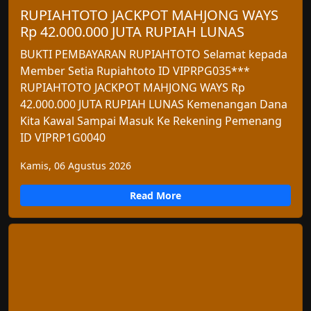
RUPIAHTOTO JACKPOT MAHJONG WAYS
Rp 42.000.000 JUTA RUPIAH LUNAS
BUKTI PEMBAYARAN RUPIAHTOTO Selamat kepada
Member Setia Rupiahtoto ID VIPRPG035***
RUPIAHTOTO JACKPOT MAHJONG WAYS Rp
42.000.000 JUTA RUPIAH LUNAS Kemenangan Dana
Kita Kawal Sampai Masuk Ke Rekening Pemenang
ID VIPRP1G0040
Kamis, 06 Agustus 2026
Read More