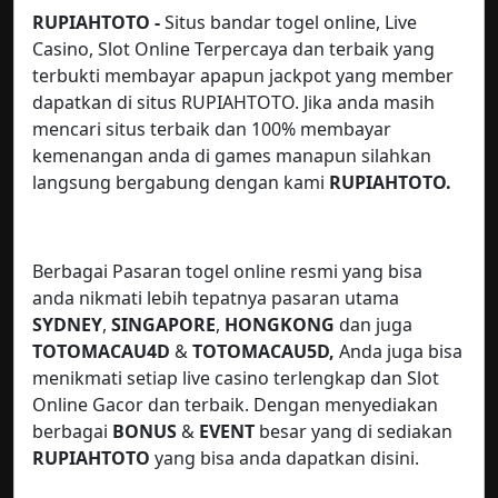
RUPIAHTOTO -
Situs bandar togel online, Live
Casino, Slot Online Terpercaya dan terbaik yang
terbukti membayar apapun jackpot yang member
dapatkan di situs RUPIAHTOTO. Jika anda masih
mencari situs terbaik dan 100% membayar
kemenangan anda di games manapun silahkan
langsung bergabung dengan kami
RUPIAHTOTO.
Berbagai Pasaran togel online resmi yang bisa
anda nikmati lebih tepatnya pasaran utama
SYDNEY
,
SINGAPORE
,
HONGKONG
dan juga
TOTOMACAU4D
&
TOTOMACAU5D,
Anda juga bisa
menikmati setiap live casino terlengkap dan Slot
Online Gacor dan terbaik. Dengan menyediakan
berbagai
BONUS
&
EVENT
besar yang di sediakan
RUPIAHTOTO
yang bisa anda dapatkan disini.