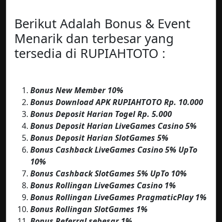
Berikut Adalah Bonus & Event
Menarik dan terbesar yang
tersedia di RUPIAHTOTO :
Bonus New Member 10%
Bonus Download APK RUPIAHTOTO Rp. 10.000
Bonus Deposit Harian Togel Rp. 5.000
Bonus Deposit Harian LiveGames Casino 5%
Bonus Deposit Harian SlotGames 5%
Bonus Cashback LiveGames Casino 5% UpTo
10%
Bonus Cashback SlotGames 5% UpTo 10%
Bonus Rollingan LiveGames Casino 1%
Bonus Rollingan LiveGames PragmaticPlay 1%
Bonus Rollingan SlotGames 1%
Bonus Referral sebesar 1%