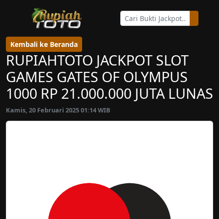
Kembali ke Beranda
RUPIAHTOTO JACKPOT SLOT
GAMES GATES OF OLYMPUS
1000 RP 21.000.000 JUTA LUNAS
Kamis, 20 Februari 2025 01:14 WIB