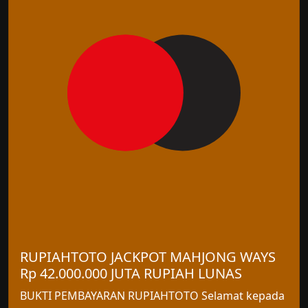
RUPIAHTOTO JACKPOT MAHJONG WAYS
Rp 42.000.000 JUTA RUPIAH LUNAS
BUKTI PEMBAYARAN RUPIAHTOTO Selamat kepada