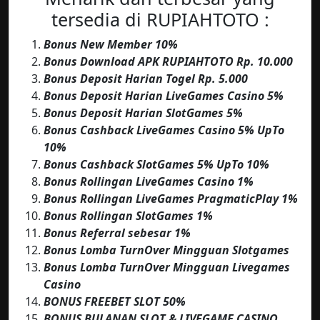
tersedia di RUPIAHTOTO :
Bonus New Member 10%
Bonus Download APK RUPIAHTOTO Rp. 10.000
Bonus Deposit Harian Togel Rp. 5.000
Bonus Deposit Harian LiveGames Casino 5%
Bonus Deposit Harian SlotGames 5%
Bonus Cashback LiveGames Casino 5% UpTo
10%
Bonus Cashback SlotGames 5% UpTo 10%
Bonus Rollingan LiveGames Casino 1%
Bonus Rollingan LiveGames PragmaticPlay 1%
Bonus Rollingan SlotGames 1%
Bonus Referral sebesar 1%
Bonus Lomba TurnOver Mingguan Slotgames
Bonus Lomba TurnOver Mingguan Livegames
Casino
BONUS FREEBET SLOT 50%
BONUS BULANAN SLOT & LIVEGAME CASINO