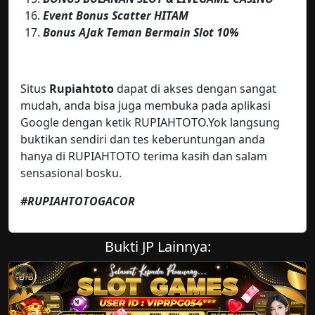
Event Bonus Scatter HITAM
Bonus AJak Teman Bermain Slot 10%
Situs
Rupiahtoto
dapat di akses dengan sangat
mudah, anda bisa juga membuka pada aplikasi
Google dengan ketik RUPIAHTOTO.Yok langsung
buktikan sendiri dan tes keberuntungan anda
hanya di RUPIAHTOTO terima kasih dan salam
sensasional bosku.
#RUPIAHTOTOGACOR
Bukti JP Lainnya: