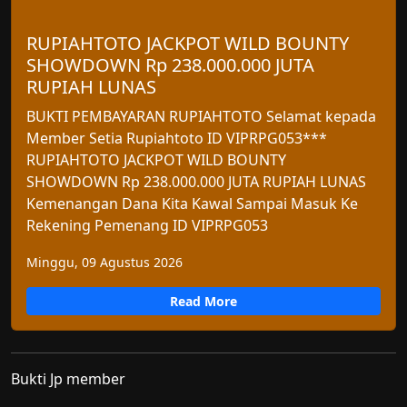
RUPIAHTOTO JACKPOT WILD BOUNTY
SHOWDOWN Rp 238.000.000 JUTA
RUPIAH LUNAS
BUKTI PEMBAYARAN RUPIAHTOTO Selamat kepada
Member Setia Rupiahtoto ID VIPRPG053***
RUPIAHTOTO JACKPOT WILD BOUNTY
SHOWDOWN Rp 238.000.000 JUTA RUPIAH LUNAS
Kemenangan Dana Kita Kawal Sampai Masuk Ke
Rekening Pemenang ID VIPRPG053
Minggu, 09 Agustus 2026
Read More
Bukti Jp member