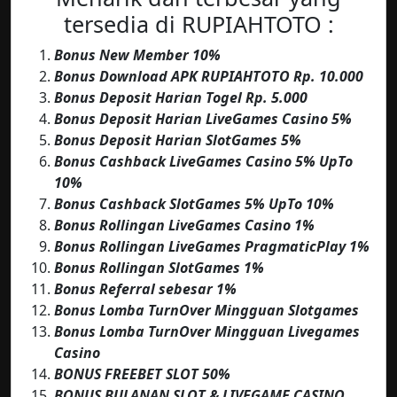
tersedia di RUPIAHTOTO :
Bonus New Member 10%
Bonus Download APK RUPIAHTOTO Rp. 10.000
Bonus Deposit Harian Togel Rp. 5.000
Bonus Deposit Harian LiveGames Casino 5%
Bonus Deposit Harian SlotGames 5%
Bonus Cashback LiveGames Casino 5% UpTo
10%
Bonus Cashback SlotGames 5% UpTo 10%
Bonus Rollingan LiveGames Casino 1%
Bonus Rollingan LiveGames PragmaticPlay 1%
Bonus Rollingan SlotGames 1%
Bonus Referral sebesar 1%
Bonus Lomba TurnOver Mingguan Slotgames
Bonus Lomba TurnOver Mingguan Livegames
Casino
BONUS FREEBET SLOT 50%
BONUS BULANAN SLOT & LIVEGAME CASINO