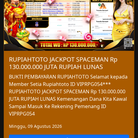
RUPIAHTOTO JACKPOT SPACEMAN Rp
130.000.000 JUTA RUPIAH LUNAS
BUKTI PEMBAYARAN RUPIAHTOTO Selamat kepada
Member Setia Rupiahtoto ID VIPRPG054***
RUPIAHTOTO JACKPOT SPACEMAN Rp 130.000.000
JUTA RUPIAH LUNAS Kemenangan Dana Kita Kawal
Sampai Masuk Ke Rekening Pemenang ID
VIPRPG054
Minggu, 09 Agustus 2026