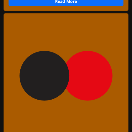
Read More