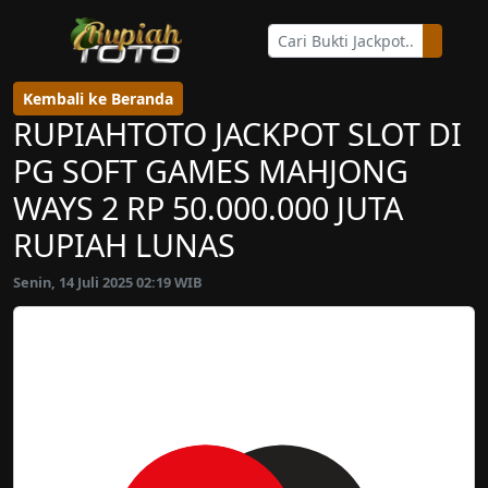
Kembali ke Beranda
RUPIAHTOTO JACKPOT SLOT DI
PG SOFT GAMES MAHJONG
WAYS 2 RP 50.000.000 JUTA
RUPIAH LUNAS
Senin, 14 Juli 2025 02:19 WIB