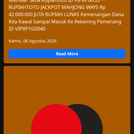
Member Setia Rupiahtoto ID VIPRPG035***
RUPIAHTOTO JACKPOT MAHJONG WAYS Rp
42.000.000 JUTA RUPIAH LUNAS Kemenangan Dana
Kita Kawal Sampai Masuk Ke Rekening Pemenang
ID VIPRP1G0040
Kamis, 06 Agustus 2026
Read More