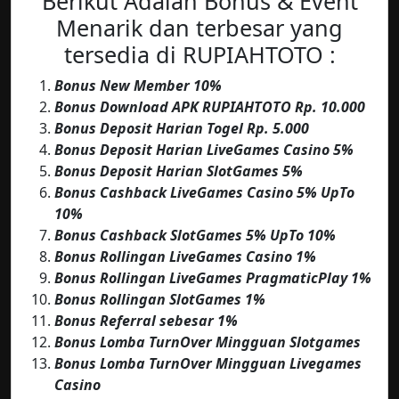
Berikut Adalah Bonus & Event
Menarik dan terbesar yang
tersedia di RUPIAHTOTO :
Bonus New Member 10%
Bonus Download APK RUPIAHTOTO Rp. 10.000
Bonus Deposit Harian Togel Rp. 5.000
Bonus Deposit Harian LiveGames Casino 5%
Bonus Deposit Harian SlotGames 5%
Bonus Cashback LiveGames Casino 5% UpTo
10%
Bonus Cashback SlotGames 5% UpTo 10%
Bonus Rollingan LiveGames Casino 1%
Bonus Rollingan LiveGames PragmaticPlay 1%
Bonus Rollingan SlotGames 1%
Bonus Referral sebesar 1%
Bonus Lomba TurnOver Mingguan Slotgames
Bonus Lomba TurnOver Mingguan Livegames
Casino