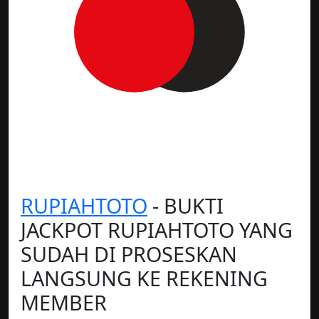
RUPIAHTOTO
- BUKTI
JACKPOT RUPIAHTOTO YANG
SUDAH DI PROSESKAN
LANGSUNG KE REKENING
MEMBER