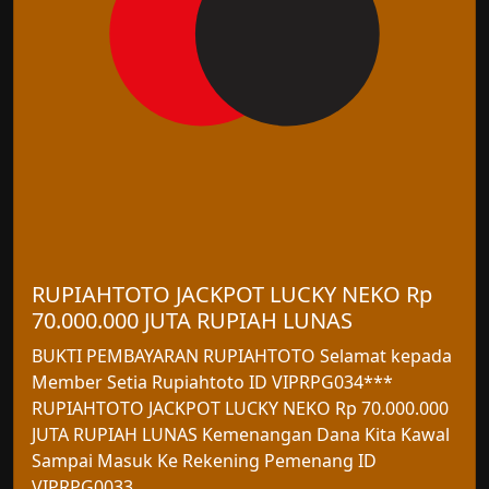
RUPIAHTOTO JACKPOT LUCKY NEKO Rp
70.000.000 JUTA RUPIAH LUNAS
BUKTI PEMBAYARAN RUPIAHTOTO Selamat kepada
Member Setia Rupiahtoto ID VIPRPG034***
RUPIAHTOTO JACKPOT LUCKY NEKO Rp 70.000.000
JUTA RUPIAH LUNAS Kemenangan Dana Kita Kawal
Sampai Masuk Ke Rekening Pemenang ID
VIPRPG0033