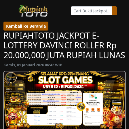
Kembali ke Beranda
RUPIAHTOTO JACKPOT E-
LOTTERY DAVINCI ROLLER Rp
20.000,000 JUTA RUPIAH LUNAS
Kamis, 01 Januari 2026 06:42 WIB