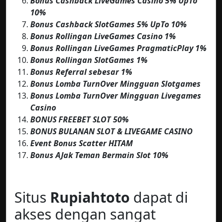
Bonus Cashback LiveGames Casino 5% UpTo
10%
Bonus Cashback SlotGames 5% UpTo 10%
Bonus Rollingan LiveGames Casino 1%
Bonus Rollingan LiveGames PragmaticPlay 1%
Bonus Rollingan SlotGames 1%
Bonus Referral sebesar 1%
Bonus Lomba TurnOver Mingguan Slotgames
Bonus Lomba TurnOver Mingguan Livegames
Casino
BONUS FREEBET SLOT 50%
BONUS BULANAN SLOT & LIVEGAME CASINO
Event Bonus Scatter HITAM
Bonus AJak Teman Bermain Slot 10%
Situs
Rupiahtoto
dapat di
akses dengan sangat