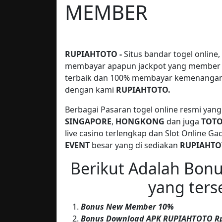
MEMBER
RUPIAHTOTO -
Situs bandar togel online,
membayar apapun jackpot yang member da
terbaik dan 100% membayar kemenangan
dengan kami
RUPIAHTOTO.
Berbagai Pasaran togel online resmi yang
SINGAPORE
,
HONGKONG
dan juga
TOT
live casino terlengkap dan Slot Online 
EVENT
besar yang di sediakan
RUPIAHT
Berikut Adalah Bonu
yang ters
Bonus New Member 10%
Bonus Download APK RUPIAHTOTO Rp