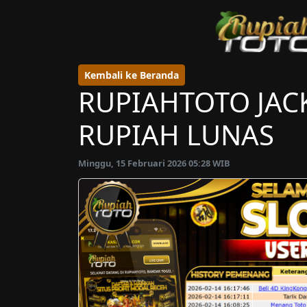
Kembali ke Beranda
RUPIAHTOTO JACK
RUPIAH LUNAS
Minggu, 15 Februari 2026 05:28 WIB