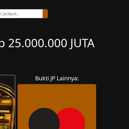
 25.000.000 JUTA
Bukti JP Lainnya: