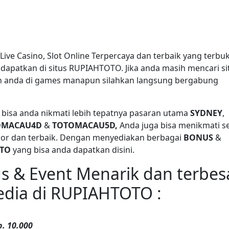
 Live Casino, Slot Online Terpercaya dan terbaik yang terbuk
patkan di situs RUPIAHTOTO. Jika anda masih mencari si
 anda di games manapun silahkan langsung bergabung
 bisa anda nikmati lebih tepatnya pasaran utama
SYDNEY
,
OMACAU4D
&
TOTOMACAU5D,
Anda juga bisa menikmati s
Gacor dan terbaik. Dengan menyediakan berbagai
BONUS
&
OTO
yang bisa anda dapatkan disini.
s & Event Menarik dan terbes
edia di RUPIAHTOTO :
. 10.000