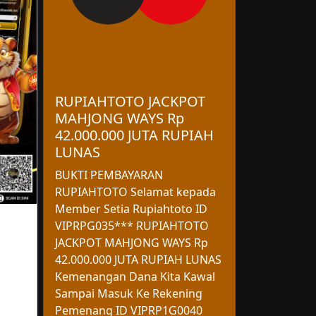
RUPIAHTOTO JACKPOT
MAHJONG WAYS Rp
42.000.000 JUTA RUPIAH
LUNAS
BUKTI PEMBAYARAN
RUPIAHTOTO Selamat kepada
Member Setia Rupiahtoto ID
VIPRPG035*** RUPIAHTOTO
JACKPOT MAHJONG WAYS Rp
42.000.000 JUTA RUPIAH LUNAS
Kemenangan Dana Kita Kawal
Sampai Masuk Ke Rekening
Pemenang ID VIPRP1G0040