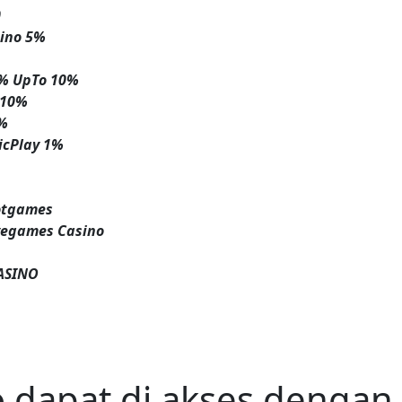
0
sino 5%
5% UpTo 10%
 10%
1%
icPlay 1%
otgames
vegames Casino
ASINO
o
dapat di akses dengan