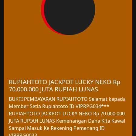
RUPIAHTOTO JACKPOT LUCKY NEKO Rp
70.000.000 JUTA RUPIAH LUNAS
BUKTI PEMBAYARAN RUPIAHTOTO Selamat kepada
Member Setia Rupiahtoto ID VIPRPG034***
RUPIAHTOTO JACKPOT LUCKY NEKO Rp 70.000.000
JUTA RUPIAH LUNAS Kemenangan Dana Kita Kawal
Sampai Masuk Ke Rekening Pemenang ID
VIPRPG0033