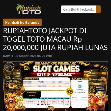
Kembali ke Beranda
RUPIAHTOTO JACKPOT DI
TOGEL TOTO MACAU Rp
20,000,000 JUTA RUPIAH LUNAS
Kamis, 05 Maret 2026 06:29 WIB