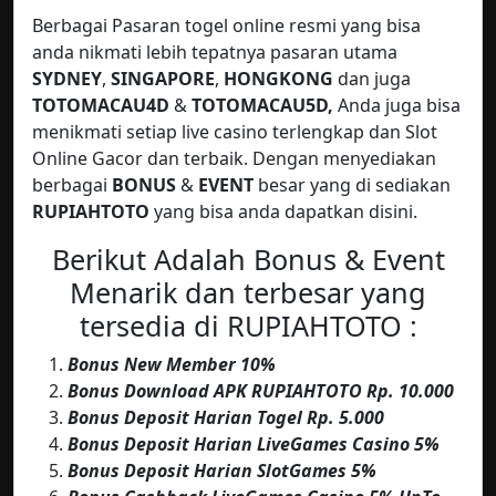
Berbagai Pasaran togel online resmi yang bisa
anda nikmati lebih tepatnya pasaran utama
SYDNEY
,
SINGAPORE
,
HONGKONG
dan juga
TOTOMACAU4D
&
TOTOMACAU5D,
Anda juga bisa
menikmati setiap live casino terlengkap dan Slot
Online Gacor dan terbaik. Dengan menyediakan
berbagai
BONUS
&
EVENT
besar yang di sediakan
RUPIAHTOTO
yang bisa anda dapatkan disini.
Berikut Adalah Bonus & Event
Menarik dan terbesar yang
tersedia di RUPIAHTOTO :
Bonus New Member 10%
Bonus Download APK RUPIAHTOTO Rp. 10.000
Bonus Deposit Harian Togel Rp. 5.000
Bonus Deposit Harian LiveGames Casino 5%
Bonus Deposit Harian SlotGames 5%