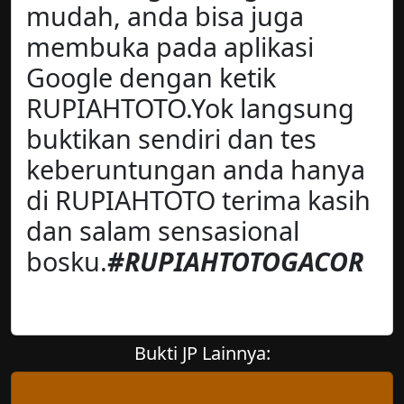
mudah, anda bisa juga
membuka pada aplikasi
Google dengan ketik
RUPIAHTOTO.Yok langsung
buktikan sendiri dan tes
keberuntungan anda hanya
di RUPIAHTOTO terima kasih
dan salam sensasional
bosku.
#RUPIAHTOTOGACOR
Bukti JP Lainnya: