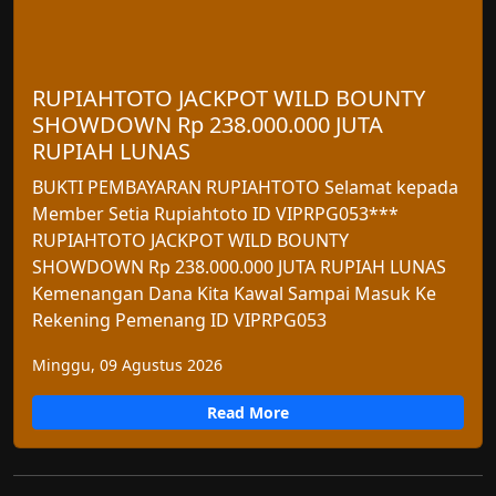
RUPIAHTOTO JACKPOT WILD BOUNTY
SHOWDOWN Rp 238.000.000 JUTA
RUPIAH LUNAS
BUKTI PEMBAYARAN RUPIAHTOTO Selamat kepada
Member Setia Rupiahtoto ID VIPRPG053***
RUPIAHTOTO JACKPOT WILD BOUNTY
SHOWDOWN Rp 238.000.000 JUTA RUPIAH LUNAS
Kemenangan Dana Kita Kawal Sampai Masuk Ke
Rekening Pemenang ID VIPRPG053
Minggu, 09 Agustus 2026
Read More