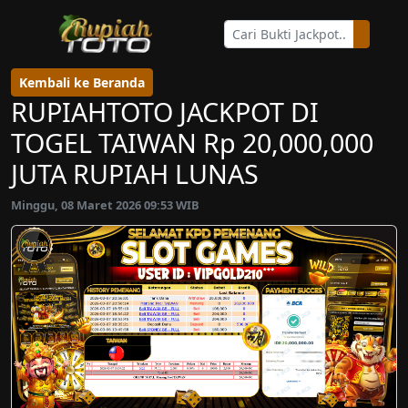
Kembali ke Beranda
RUPIAHTOTO JACKPOT DI
TOGEL TAIWAN Rp 20,000,000
JUTA RUPIAH LUNAS
Minggu, 08 Maret 2026 09:53 WIB