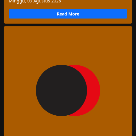
Minggu, 09 Agustus 2026
Read More