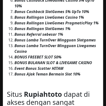
Bonus Cashback LiveGames Casino 5% UpTo
10%
Bonus Cashback SlotGames 5% UpTo 10%
Bonus Rollingan LiveGames Casino 1%
Bonus Rollingan LiveGames PragmaticPlay 1%
Bonus Rollingan SlotGames 1%
Bonus Referral sebesar 1%
Bonus Lomba TurnOver Mingguan Slotgames
Bonus Lomba TurnOver Mingguan Livegames
Casino
BONUS FREEBET SLOT 50%
BONUS BULANAN SLOT & LIVEGAME CASINO
Event Bonus Scatter HITAM
Bonus AJak Teman Bermain Slot 10%
Situs
Rupiahtoto
dapat di
akses dengan sangat