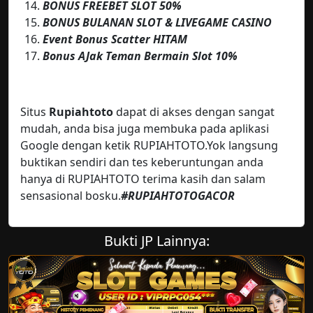
BONUS FREEBET SLOT 50%
BONUS BULANAN SLOT & LIVEGAME CASINO
Event Bonus Scatter HITAM
Bonus AJak Teman Bermain Slot 10%
Situs
Rupiahtoto
dapat di akses dengan sangat
mudah, anda bisa juga membuka pada aplikasi
Google dengan ketik RUPIAHTOTO.Yok langsung
buktikan sendiri dan tes keberuntungan anda
hanya di RUPIAHTOTO terima kasih dan salam
sensasional bosku.
#RUPIAHTOTOGACOR
Bukti JP Lainnya: