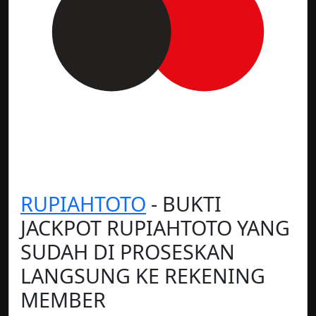
RUPIAHTOTO
- BUKTI
JACKPOT RUPIAHTOTO YANG
SUDAH DI PROSESKAN
LANGSUNG KE REKENING
MEMBER