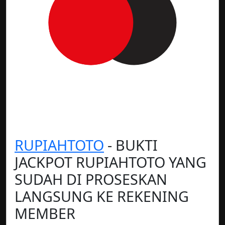
RUPIAHTOTO
- BUKTI
JACKPOT RUPIAHTOTO YANG
SUDAH DI PROSESKAN
LANGSUNG KE REKENING
MEMBER