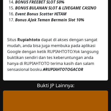
BONUS FREEBET SLOT 50%
BONUS BULANAN SLOT & LIVEGAME CASINO
Event Bonus Scatter HITAM
Bonus AJak Teman Bermain Slot 10%
Situs
Rupiahtoto
dapat di akses dengan sangat
mudah, anda bisa juga membuka pada aplikasi
Google dengan ketik RUPIAHTOTO.Yok langsung
buktikan sendiri dan tes keberuntungan anda
hanya di RUPIAHTOTO terima kasih dan salam
sensasional bosku.
#RUPIAHTOTOGACOR
Bukti JP Lainnya: