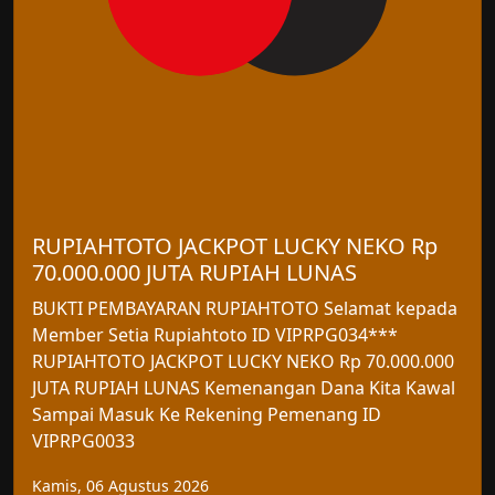
RUPIAHTOTO JACKPOT LUCKY NEKO Rp
70.000.000 JUTA RUPIAH LUNAS
BUKTI PEMBAYARAN RUPIAHTOTO Selamat kepada
Member Setia Rupiahtoto ID VIPRPG034***
RUPIAHTOTO JACKPOT LUCKY NEKO Rp 70.000.000
JUTA RUPIAH LUNAS Kemenangan Dana Kita Kawal
Sampai Masuk Ke Rekening Pemenang ID
VIPRPG0033
Kamis, 06 Agustus 2026