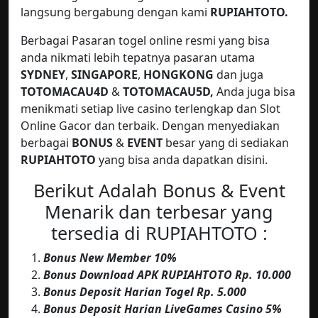
langsung bergabung dengan kami
RUPIAHTOTO.
Berbagai Pasaran togel online resmi yang bisa
anda nikmati lebih tepatnya pasaran utama
SYDNEY
,
SINGAPORE
,
HONGKONG
dan juga
TOTOMACAU4D
&
TOTOMACAU5D,
Anda juga bisa
menikmati setiap live casino terlengkap dan Slot
Online Gacor dan terbaik. Dengan menyediakan
berbagai
BONUS
&
EVENT
besar yang di sediakan
RUPIAHTOTO
yang bisa anda dapatkan disini.
Berikut Adalah Bonus & Event
Menarik dan terbesar yang
tersedia di RUPIAHTOTO :
Bonus New Member 10%
Bonus Download APK RUPIAHTOTO Rp. 10.000
Bonus Deposit Harian Togel Rp. 5.000
Bonus Deposit Harian LiveGames Casino 5%