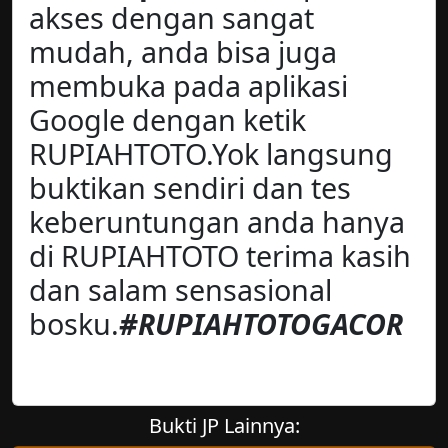
akses dengan sangat
mudah, anda bisa juga
membuka pada aplikasi
Google dengan ketik
RUPIAHTOTO.Yok langsung
buktikan sendiri dan tes
keberuntungan anda hanya
di RUPIAHTOTO terima kasih
dan salam sensasional
bosku.
#RUPIAHTOTOGACOR
Bukti JP Lainnya: