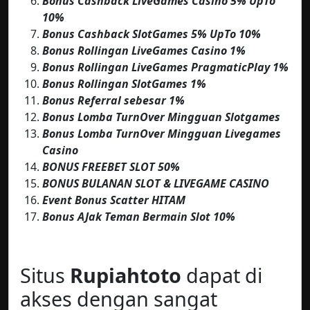
Bonus Cashback LiveGames Casino 5% UpTo
10%
Bonus Cashback SlotGames 5% UpTo 10%
Bonus Rollingan LiveGames Casino 1%
Bonus Rollingan LiveGames PragmaticPlay 1%
Bonus Rollingan SlotGames 1%
Bonus Referral sebesar 1%
Bonus Lomba TurnOver Mingguan Slotgames
Bonus Lomba TurnOver Mingguan Livegames
Casino
BONUS FREEBET SLOT 50%
BONUS BULANAN SLOT & LIVEGAME CASINO
Event Bonus Scatter HITAM
Bonus AJak Teman Bermain Slot 10%
Situs
Rupiahtoto
dapat di
akses dengan sangat