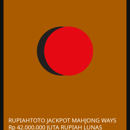
RUPIAHTOTO JACKPOT MAHJONG WAYS
Rp 42.000.000 JUTA RUPIAH LUNAS