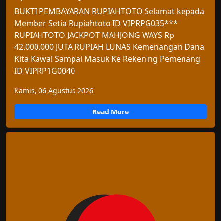
BUKTI PEMBAYARAN RUPIAHTOTO Selamat kepada
Member Setia Rupiahtoto ID VIPRPG035***
RUPIAHTOTO JACKPOT MAHJONG WAYS Rp
42.000.000 JUTA RUPIAH LUNAS Kemenangan Dana
Kita Kawal Sampai Masuk Ke Rekening Pemenang
ID VIPRP1G0040
Kamis, 06 Agustus 2026
Read More