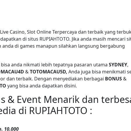
 Live Casino, Slot Online Terpercaya dan terbaik yang terbuk
patkan di situs RUPIAHTOTO. Jika anda masih mencari si
 anda di games manapun silahkan langsung bergabung
 bisa anda nikmati lebih tepatnya pasaran utama
SYDNEY
,
OMACAU4D
&
TOTOMACAU5D,
Anda juga bisa menikmati s
Gacor dan terbaik. Dengan menyediakan berbagai
BONUS
&
OTO
yang bisa anda dapatkan disini.
s & Event Menarik dan terbes
edia di RUPIAHTOTO :
. 10.000