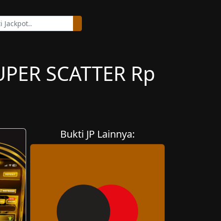
UPER SCATTER Rp
Bukti JP Lainnya: