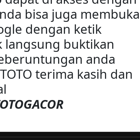
anda bisa juga membuka
ogle dengan ketik
 langsung buktikan
 keberuntungan anda
TOTO terima kasih dan
al
TOTOGACOR