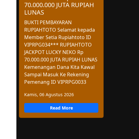
70.000.000 JUTA RUPIAH
LUNAS
BUKTI PEMBAYARAN
RUPIAHTOTO Selamat kepada
Member Setia Rupiahtoto ID
VIPRPG034*** RUPIAHTOTO
JACKPOT LUCKY NEKO Rp
70.000.000 JUTA RUPIAH LUNAS
Kemenangan Dana Kita Kawal
Sampai Masuk Ke Rekening
Pemenang ID VIPRPG0033
Kamis, 06 Agustus 2026
Read More