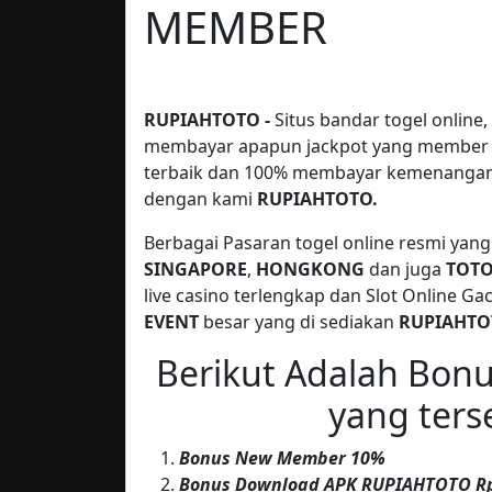
MEMBER
RUPIAHTOTO -
Situs bandar togel online,
membayar apapun jackpot yang member da
terbaik dan 100% membayar kemenangan
dengan kami
RUPIAHTOTO.
Berbagai Pasaran togel online resmi yang
SINGAPORE
,
HONGKONG
dan juga
TOT
live casino terlengkap dan Slot Online 
EVENT
besar yang di sediakan
RUPIAHT
Berikut Adalah Bonu
yang ters
Bonus New Member 10%
Bonus Download APK RUPIAHTOTO Rp