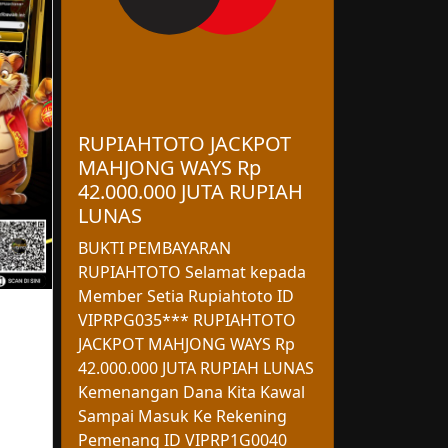
RUPIAHTOTO JACKPOT
MAHJONG WAYS Rp
42.000.000 JUTA RUPIAH
LUNAS
BUKTI PEMBAYARAN
RUPIAHTOTO Selamat kepada
Member Setia Rupiahtoto ID
VIPRPG035*** RUPIAHTOTO
JACKPOT MAHJONG WAYS Rp
42.000.000 JUTA RUPIAH LUNAS
Kemenangan Dana Kita Kawal
Sampai Masuk Ke Rekening
Pemenang ID VIPRP1G0040