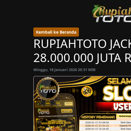
Kembali ke Beranda
RUPIAHTOTO JAC
28.000.000 JUTA
Minggu, 18 Januari 2026 20:31 WIB