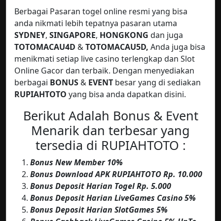
Berbagai Pasaran togel online resmi yang bisa
anda nikmati lebih tepatnya pasaran utama
SYDNEY
,
SINGAPORE
,
HONGKONG
dan juga
TOTOMACAU4D
&
TOTOMACAU5D,
Anda juga bisa
menikmati setiap live casino terlengkap dan Slot
Online Gacor dan terbaik. Dengan menyediakan
berbagai
BONUS
&
EVENT
besar yang di sediakan
RUPIAHTOTO
yang bisa anda dapatkan disini.
Berikut Adalah Bonus & Event
Menarik dan terbesar yang
tersedia di RUPIAHTOTO :
Bonus New Member 10%
Bonus Download APK RUPIAHTOTO Rp. 10.000
Bonus Deposit Harian Togel Rp. 5.000
Bonus Deposit Harian LiveGames Casino 5%
Bonus Deposit Harian SlotGames 5%