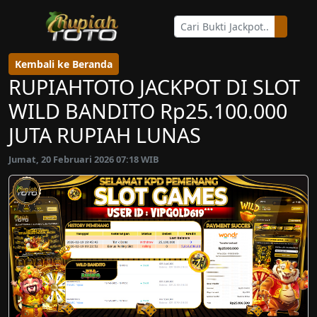
Kembali ke Beranda
RUPIAHTOTO JACKPOT DI SLOT
WILD BANDITO Rp25.100.000
JUTA RUPIAH LUNAS
Jumat, 20 Februari 2026 07:18 WIB