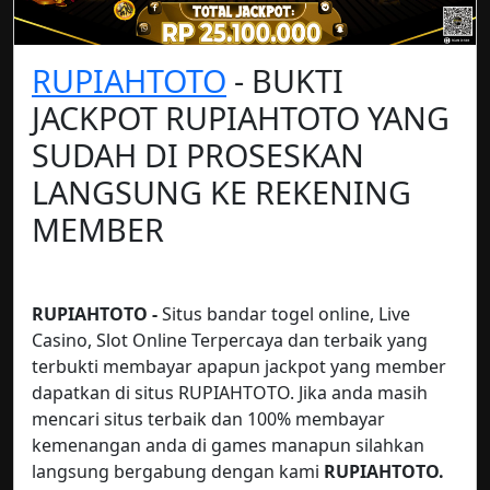
RUPIAHTOTO
- BUKTI
JACKPOT RUPIAHTOTO YANG
SUDAH DI PROSESKAN
LANGSUNG KE REKENING
MEMBER
RUPIAHTOTO -
Situs bandar togel online, Live
Casino, Slot Online Terpercaya dan terbaik yang
terbukti membayar apapun jackpot yang member
dapatkan di situs RUPIAHTOTO. Jika anda masih
mencari situs terbaik dan 100% membayar
kemenangan anda di games manapun silahkan
langsung bergabung dengan kami
RUPIAHTOTO.