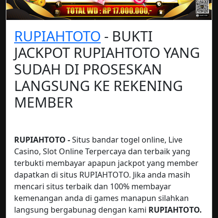
RUPIAHTOTO
- BUKTI
JACKPOT RUPIAHTOTO YANG
SUDAH DI PROSESKAN
LANGSUNG KE REKENING
MEMBER
RUPIAHTOTO -
Situs bandar togel online, Live
Casino, Slot Online Terpercaya dan terbaik yang
terbukti membayar apapun jackpot yang member
dapatkan di situs RUPIAHTOTO. Jika anda masih
mencari situs terbaik dan 100% membayar
kemenangan anda di games manapun silahkan
langsung bergabunag dengan kami
RUPIAHTOTO.