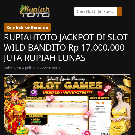
Kembali ke Beranda
RUPIAHTOTO JACKPOT DI SLOT
WILD BANDITO Rp 17.000.000
JUTA RUPIAH LUNAS
Sabtu, 18 April 2026 22:20 WIB