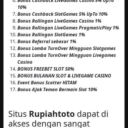
Bonus Cashback LiveGames Casino 5% UpTo
10%
Bonus Cashback SlotGames 5% UpTo 10%
Bonus Rollingan LiveGames Casino 1%
Bonus Rollingan LiveGames PragmaticPlay 1%
Bonus Rollingan SlotGames 1%
Bonus Referral sebesar 1%
Bonus Lomba TurnOver Mingguan Slotgames
Bonus Lomba TurnOver Mingguan Livegames
Casino
BONUS FREEBET SLOT 50%
BONUS BULANAN SLOT & LIVEGAME CASINO
Event Bonus Scatter HITAM
Bonus AJak Teman Bermain Slot 10%
Situs
Rupiahtoto
dapat di
akses dengan sangat