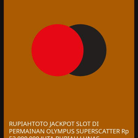
RUPIAHTOTO JACKPOT SLOT DI
PERMAINAN OLYMPUS SUPERSCATTER Rp