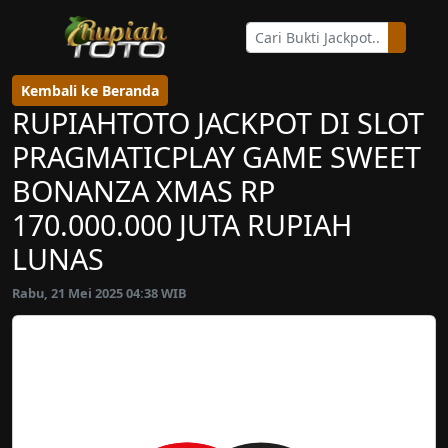
Kembali ke Beranda
RUPIAHTOTO JACKPOT DI SLOT
PRAGMATICPLAY GAME SWEET
BONANZA XMAS RP
170.000.000 JUTA RUPIAH
LUNAS
Rabu, 21 Mei 2025 04:38 WIB