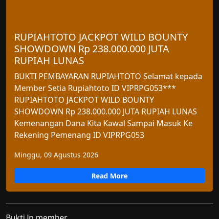
RUPIAHTOTO JACKPOT WILD BOUNTY
SHOWDOWN Rp 238.000.000 JUTA
RUPIAH LUNAS
BUKTI PEMBAYARAN RUPIAHTOTO Selamat kepada
Member Setia Rupiahtoto ID VIPRPG053***
RUPIAHTOTO JACKPOT WILD BOUNTY
SHOWDOWN Rp 238.000.000 JUTA RUPIAH LUNAS
Kemenangan Dana Kita Kawal Sampai Masuk Ke
Rekening Pemenang ID VIPRPG053
Minggu, 09 Agustus 2026
Read More
Bukti Jp member