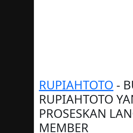
RUPIAHTOTO
- B
RUPIAHTOTO YA
PROSESKAN LAN
MEMBER