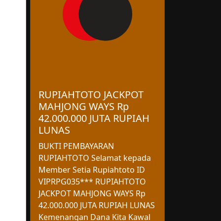
RUPIAHTOTO JACKPOT
MAHJONG WAYS Rp
42.000.000 JUTA RUPIAH
LUNAS
BUKTI PEMBAYARAN
RUPIAHTOTO Selamat kepada
Member Setia Rupiahtoto ID
VIPRPG035*** RUPIAHTOTO
JACKPOT MAHJONG WAYS Rp
42.000.000 JUTA RUPIAH LUNAS
Kemenangan Dana Kita Kawal