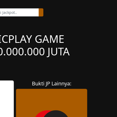
ICPLAY GAME
.000.000 JUTA
Bukti JP Lainnya: