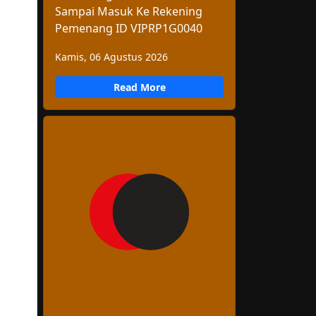
Sampai Masuk Ke Rekening
Pemenang ID VIPRP1G0040
Kamis, 06 Agustus 2026
Read More