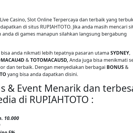
 Live Casino, Slot Online Terpercaya dan terbaik yang terbuk
patkan di situs RUPIAHTOTO. Jika anda masih mencari si
 anda di games manapun silahkan langsung bergabung
 bisa anda nikmati lebih tepatnya pasaran utama
SYDNEY
,
OMACAU4D
&
TOTOMACAU5D,
Anda juga bisa menikmati s
Gacor dan terbaik. Dengan menyediakan berbagai
BONUS
&
OTO
yang bisa anda dapatkan disini.
s & Event Menarik dan terbes
edia di RUPIAHTOTO :
. 10.000
0
sino 5%