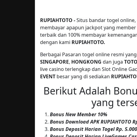
RUPIAHTOTO -
Situs bandar togel online,
membayar apapun jackpot yang member da
terbaik dan 100% membayar kemenangan
dengan kami
RUPIAHTOTO.
Berbagai Pasaran togel online resmi yang
SINGAPORE
,
HONGKONG
dan juga
TOT
live casino terlengkap dan Slot Online 
EVENT
besar yang di sediakan
RUPIAHT
Berikut Adalah Bonu
yang ters
Bonus New Member 10%
Bonus Download APK RUPIAHTOTO Rp
Bonus Deposit Harian Togel Rp. 5.00
Bonus Deposit Harian LiveGames Ca