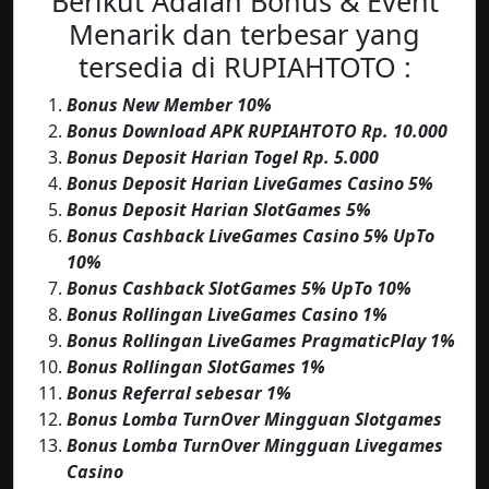
Berikut Adalah Bonus & Event
Menarik dan terbesar yang
tersedia di RUPIAHTOTO :
Bonus New Member 10%
Bonus Download APK RUPIAHTOTO Rp. 10.000
Bonus Deposit Harian Togel Rp. 5.000
Bonus Deposit Harian LiveGames Casino 5%
Bonus Deposit Harian SlotGames 5%
Bonus Cashback LiveGames Casino 5% UpTo
10%
Bonus Cashback SlotGames 5% UpTo 10%
Bonus Rollingan LiveGames Casino 1%
Bonus Rollingan LiveGames PragmaticPlay 1%
Bonus Rollingan SlotGames 1%
Bonus Referral sebesar 1%
Bonus Lomba TurnOver Mingguan Slotgames
Bonus Lomba TurnOver Mingguan Livegames
Casino