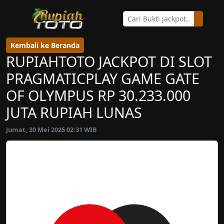
Kembali ke Beranda
RUPIAHTOTO JACKPOT DI SLOT
PRAGMATICPLAY GAME GATE
OF OLYMPUS RP 30.233.000
JUTA RUPIAH LUNAS
Jumat, 30 Mei 2025 02:31 WIB