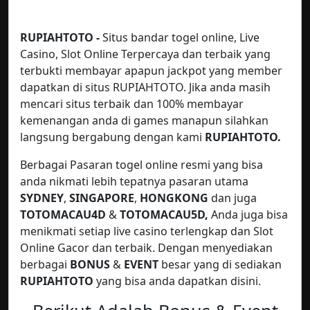
RUPIAHTOTO -
Situs bandar togel online, Live
Casino, Slot Online Terpercaya dan terbaik yang
terbukti membayar apapun jackpot yang member
dapatkan di situs RUPIAHTOTO. Jika anda masih
mencari situs terbaik dan 100% membayar
kemenangan anda di games manapun silahkan
langsung bergabung dengan kami
RUPIAHTOTO.
Berbagai Pasaran togel online resmi yang bisa
anda nikmati lebih tepatnya pasaran utama
SYDNEY
,
SINGAPORE
,
HONGKONG
dan juga
TOTOMACAU4D
&
TOTOMACAU5D,
Anda juga bisa
menikmati setiap live casino terlengkap dan Slot
Online Gacor dan terbaik. Dengan menyediakan
berbagai
BONUS
&
EVENT
besar yang di sediakan
RUPIAHTOTO
yang bisa anda dapatkan disini.