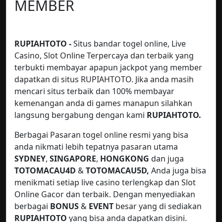
MEMBER
RUPIAHTOTO -
Situs bandar togel online, Live
Casino, Slot Online Terpercaya dan terbaik yang
terbukti membayar apapun jackpot yang member
dapatkan di situs RUPIAHTOTO. Jika anda masih
mencari situs terbaik dan 100% membayar
kemenangan anda di games manapun silahkan
langsung bergabung dengan kami
RUPIAHTOTO.
Berbagai Pasaran togel online resmi yang bisa
anda nikmati lebih tepatnya pasaran utama
SYDNEY
,
SINGAPORE
,
HONGKONG
dan juga
TOTOMACAU4D
&
TOTOMACAU5D,
Anda juga bisa
menikmati setiap live casino terlengkap dan Slot
Online Gacor dan terbaik. Dengan menyediakan
berbagai
BONUS
&
EVENT
besar yang di sediakan
RUPIAHTOTO
yang bisa anda dapatkan disini.