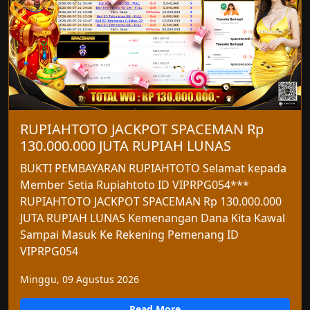
RUPIAHTOTO JACKPOT SPACEMAN Rp
130.000.000 JUTA RUPIAH LUNAS
BUKTI PEMBAYARAN RUPIAHTOTO Selamat kepada
Member Setia Rupiahtoto ID VIPRPG054***
RUPIAHTOTO JACKPOT SPACEMAN Rp 130.000.000
JUTA RUPIAH LUNAS Kemenangan Dana Kita Kawal
Sampai Masuk Ke Rekening Pemenang ID
VIPRPG054
Minggu, 09 Agustus 2026
Read More