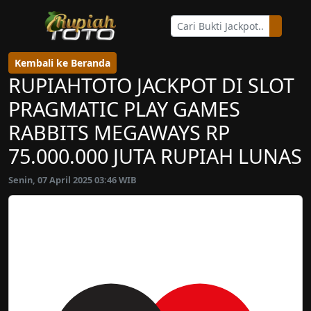
Kembali ke Beranda
RUPIAHTOTO JACKPOT DI SLOT
PRAGMATIC PLAY GAMES
RABBITS MEGAWAYS RP
75.000.000 JUTA RUPIAH LUNAS
Senin, 07 April 2025 03:46 WIB