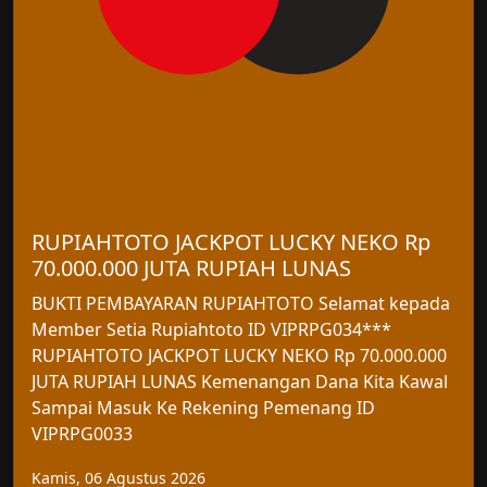
RUPIAHTOTO JACKPOT LUCKY NEKO Rp
70.000.000 JUTA RUPIAH LUNAS
BUKTI PEMBAYARAN RUPIAHTOTO Selamat kepada
Member Setia Rupiahtoto ID VIPRPG034***
RUPIAHTOTO JACKPOT LUCKY NEKO Rp 70.000.000
JUTA RUPIAH LUNAS Kemenangan Dana Kita Kawal
Sampai Masuk Ke Rekening Pemenang ID
VIPRPG0033
Kamis, 06 Agustus 2026