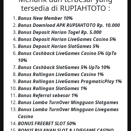
tersedia di RUPIAHTOTO :
Bonus New Member 10%
Bonus Download APK RUPIAHTOTO Rp. 10.000
Bonus Deposit Harian Togel Rp. 5.000
Bonus Deposit Harian LiveGames Casino 5%
Bonus Deposit Harian SlotGames 5%
Bonus Cashback LiveGames Casino 5% UpTo
10%
Bonus Cashback SlotGames 5% UpTo 10%
Bonus Rollingan LiveGames Casino 1%
Bonus Rollingan LiveGames PragmaticPlay 1%
Bonus Rollingan SlotGames 1%
Bonus Referral sebesar 1%
Bonus Lomba TurnOver Mingguan Slotgames
Bonus Lomba TurnOver Mingguan Livegames
Casino
BONUS FREEBET SLOT 50%
BONUS BULANAN SLOT & LIVEGAME CASINO