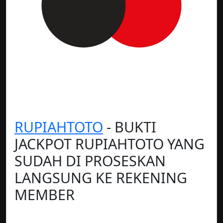
RUPIAHTOTO
- BUKTI
JACKPOT RUPIAHTOTO YANG
SUDAH DI PROSESKAN
LANGSUNG KE REKENING
MEMBER