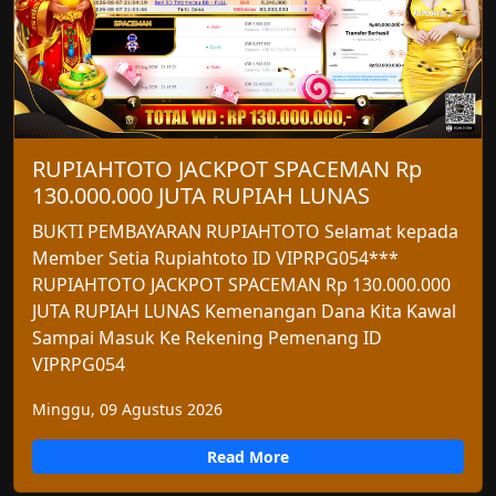
RUPIAHTOTO JACKPOT SPACEMAN Rp
130.000.000 JUTA RUPIAH LUNAS
BUKTI PEMBAYARAN RUPIAHTOTO Selamat kepada
Member Setia Rupiahtoto ID VIPRPG054***
RUPIAHTOTO JACKPOT SPACEMAN Rp 130.000.000
JUTA RUPIAH LUNAS Kemenangan Dana Kita Kawal
Sampai Masuk Ke Rekening Pemenang ID
VIPRPG054
Minggu, 09 Agustus 2026
Read More