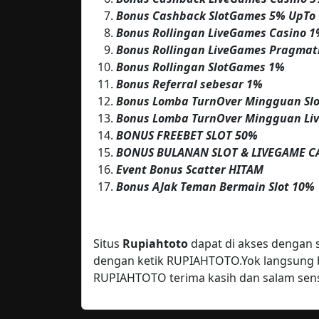
Bonus Cashback SlotGames 5% UpTo
Bonus Rollingan LiveGames Casino 
Bonus Rollingan LiveGames Pragmat
Bonus Rollingan SlotGames 1%
Bonus Referral sebesar 1%
Bonus Lomba TurnOver Mingguan Sl
Bonus Lomba TurnOver Mingguan Li
BONUS FREEBET SLOT 50%
BONUS BULANAN SLOT & LIVEGAME C
Event Bonus Scatter HITAM
Bonus AJak Teman Bermain Slot 10%
Situs
Rupiahtoto
dapat di akses dengan 
dengan ketik RUPIAHTOTO.Yok langsung b
RUPIAHTOTO terima kasih dan salam sens