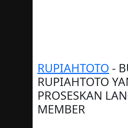
RUPIAHTOTO
- B
RUPIAHTOTO YA
PROSESKAN LAN
MEMBER