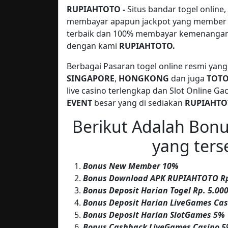
RUPIAHTOTO -
Situs bandar togel online,
membayar apapun jackpot yang member da
terbaik dan 100% membayar kemenangan
dengan kami
RUPIAHTOTO.
Berbagai Pasaran togel online resmi yang
SINGAPORE
,
HONGKONG
dan juga
TOT
live casino terlengkap dan Slot Online 
EVENT
besar yang di sediakan
RUPIAHT
Berikut Adalah Bonu
yang ters
Bonus New Member 10%
Bonus Download APK RUPIAHTOTO Rp
Bonus Deposit Harian Togel Rp. 5.00
Bonus Deposit Harian LiveGames Ca
Bonus Deposit Harian SlotGames 5%
Bonus Cashback LiveGames Casino 