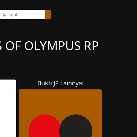
S OF OLYMPUS RP
Bukti JP Lainnya: